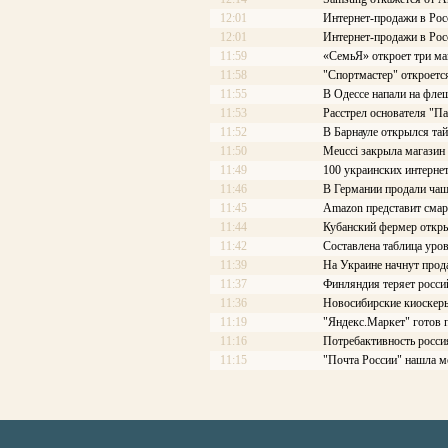
12:01
Интернет-продажи в Рос
12:01
Интернет-продажи в Рос
11:59
«СемьЯ» откроет три ма
11:58
"Спортмастер" откроетс
11:55
В Одессе напали на фле
11:53
Расстрел основателя "П
11:52
В Барнауле открылся та
11:50
Meucci закрыла магазин
11:49
100 украинских интерне
11:46
В Германии продали чаш
11:45
Amazon представит смар
11:44
Кубанский фермер откры
11:42
Составлена таблица уров
11:39
На Украине начнут про
11:37
Финляндия теряет росси
11:36
Новосибирские киоскеры
11:19
"Яндекс.Маркет" готов 
11:16
Потребактивность росси
11:15
"Почта России" нашла м