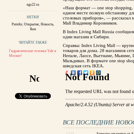
ngs22.ru
«Наш формат — one stop shopping, 
одном месте полную обстановку для
МЕТКИ
столовых приборов», — рассказал м
Mall Владимир Коровников.
Ритейл
,
Открытие
,
Новость
,
Ikea
В Index Living Mall Russia сообщил
один магазин в Сибири.
ЧИТАЙТЕ ТАКЖЕ
Справка: Index Living Mall — круп
товаров для дома. 28 магазинов сет
Гидравлические тележки Yale в
Непале, Лаосе, Вьетнаме, Мьянме, 
Москве!
Мальдивах. В формате one stop sho
шведская сеть IKEA.
ВСЕ ПОСЛЕДНИЕ НОВО
12:14
Samsung откажется от A