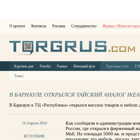
О проекте
Контакты
Реклама
Сотрудничество
Журнал «Новости торг
Картина дня
Ритейл
Рынки
Внешний фон
Торговые сети
F
Темы:
В БАРНАУЛЕ ОТКРЫЛСЯ ТАЙСКИЙ АНАЛОГ IKEA
В Барнауле в ТЦ «Республика» открылся магазин товаров и мебели д
Как сообщили в администрации ком
14 Апреля 2014
России, где открылся фирменный ма
Mall. На площади 5000 кв. м предс
ИСТОЧНИК
продукции: это мебель, посуда, тек