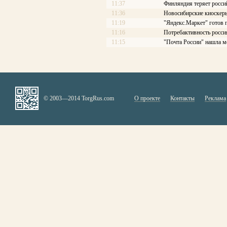
11:37
Финляндия теряет росси
11:36
Новосибирские киоскеры
11:19
"Яндекс.Маркет" готов 
11:16
Потребактивность росси
11:15
"Почта России" нашла м
© 2003—2014 TorgRus.com
О проекте
Контакты
Реклама