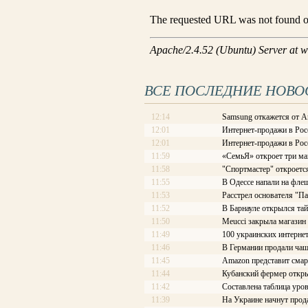
ВСЕ ПОСЛЕДНИЕ НОВО
12:14
Samsung откажется от A
12:01
Интернет-продажи в Рос
12:01
Интернет-продажи в Рос
11:59
«СемьЯ» откроет три ма
11:58
"Спортмастер" откроетс
11:55
В Одессе напали на фле
11:53
Расстрел основателя "П
11:52
В Барнауле открылся та
11:50
Meucci закрыла магазин
11:49
100 украинских интерне
11:46
В Германии продали чаш
11:45
Amazon представит смар
11:44
Кубанский фермер откры
11:42
Составлена таблица уров
11:39
На Украине начнут про