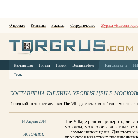
О проекте
Контакты
Реклама
Сотрудничество
Журнал «Новости торг
Картина дня
Ритейл
Рынки
Внешний фон
Торговые сети
F
Темы:
СОСТАВЛЕНА ТАБЛИЦА УРОВНЯ ЦЕН В МОСКОВ
Городской интернет-журнал The Village составил рейтинг московски
The Village решил проверить, дейст
14 Апреля 2014
молоком, можно оставить там треть
— самые низкие цены. Для этого мы
ИСТОЧНИК
продуктов известных производител