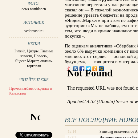
ФОТО:
магазинов перестали у нас размещат
news.rambler.ru
сказал он — В тяжелой экономичес
решение урезать бюджеты на продв
«Яндекс.Маркет» при этом не зафи
ИСТОЧНИК
аудитории: «Мы не наблюдаем потер
тем, что люди в кризис начинают э
vedomosti.ru
покупки».
МЕТКИ
По оценкам аналитиков «Сбербанк 
около 6% выручки компании от кон
Ритейл
,
Цифры
,
Главные
новости
,
Новость
,
мнению, этот сервис — основной д
Яндекс.Маркет
,
онлайн-
будущем», — говорится в материал
торговля
ЧИТАЙТЕ ТАКЖЕ
Промсвязьбанк открылся в
Казахстане
ВСЕ ПОСЛЕДНИЕ НОВО
12:14
Samsung откажется от A
12:01
Интернет-продажи в Рос