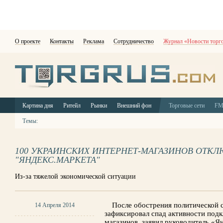
О проекте
Контакты
Реклама
Сотрудничество
Журнал «Новости торг
Картина дня
Ритейл
Рынки
Внешний фон
Торговые сети
F
Темы:
100 УКРАИНСКИХ ИНТЕРНЕТ-МАГАЗИНОВ ОТК
"ЯНДЕКС.МАРКЕТА"
Из-за тяжелой экономической ситуации
После обострения политической 
14 Апреля 2014
зафиксировал спад активности под
магазинов, заявил руководитель «Я