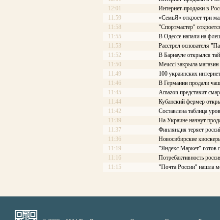
12:01
Интернет-продажи в Рос
11:59
«СемьЯ» откроет три ма
11:58
"Спортмастер" откроетс
11:55
В Одессе напали на фле
11:53
Расстрел основателя "П
11:52
В Барнауле открылся та
11:50
Meucci закрыла магазин
11:49
100 украинских интерне
11:46
В Германии продали чаш
11:45
Amazon представит смар
11:44
Кубанский фермер откры
11:42
Составлена таблица уров
11:39
На Украине начнут про
11:37
Финляндия теряет росси
11:36
Новосибирские киоскеры
11:19
"Яндекс.Маркет" готов 
11:16
Потребактивность росси
11:15
"Почта России" нашла м