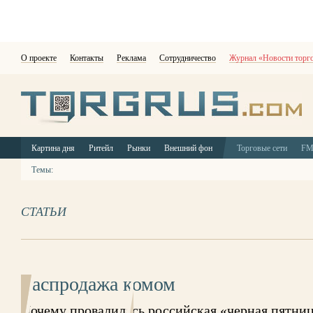
О проекте
Контакты
Реклама
Сотрудничество
Журнал «Новости торг
Картина дня
Ритейл
Рынки
Внешний фон
Торговые сети
F
Темы:
СТАТЬИ
Распродажа комом
Почему провалилась российская «черная пятни