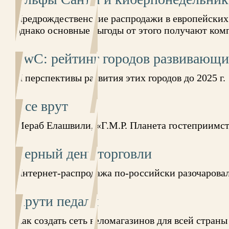
Предрождественские распродажи в европейских 
однако основные выгоды от этого получают ком
PwC: рейтинг городов развивающи
И перспективы развития этих городов до 2025 г.
Все врут
Мераб Елашвили, «Г.М.Р. Планета гостеприимс
Черный день торговли
Интернет-распродажа по-российски разочаровал
Крути педали
Как создать сеть веломагазинов для всей страны