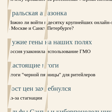
Уральская амазонка
Можно ли войти в десятку крупнейших онлайн-м
в Москве и Санкт-Петербурге?
Чужие гены на наших полях
Россия узаконила использование ГМО
Настоящие итоги
Итоги "черной пятницы" для ритейлеров
Рост цен захлебнулся
Из-за стагнации
Эльфы Санты и киберпонедельник