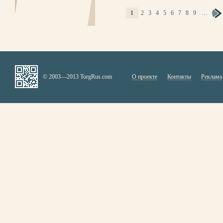
1
2
3
4
5
6
7
8
9
…
СТРАНИЦЫ
© 2003—2013 TorgRus.com
О проекте
Контакты
Реклама