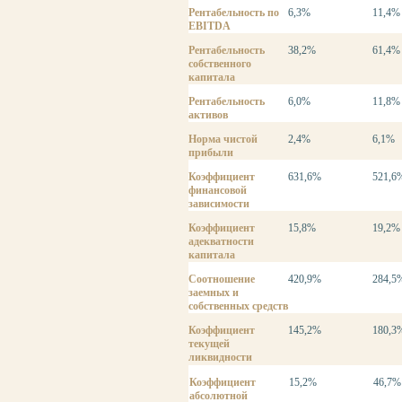
Рентабельность по
6,3%
11,4%
EBITDA
Рентабельность
38,2%
61,4%
собственного
капитала
Рентабельность
6,0%
11,8%
активов
Норма чистой
2,4%
6,1%
прибыли
Коэффициент
631,6%
521,6
финансовой
зависимости
Коэффициент
15,8%
19,2%
адекватности
капитала
Соотношение
420,9%
284,5
заемных и
собственных средств
Коэффициент
145,2%
180,3
текущей
ликвидности
Коэффициент
15,2%
46,7%
абсолютной