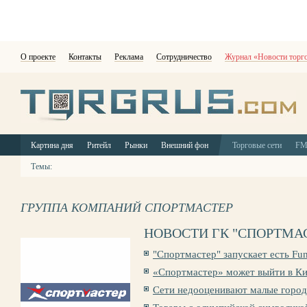
О проекте
Контакты
Реклама
Сотрудничество
Журнал «Новости торг
Картина дня
Ритейл
Рынки
Внешний фон
Торговые сети
F
Темы:
ГРУППА КОМПАНИЙ СПОРТМАСТЕР
НОВОСТИ ГК "СПОРТМА
"Спортмастер" запускает есть Fu
«Спортмастер» может выйти в К
Сети недооценивают малые город