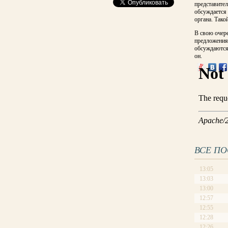
представител
обсуждается
органа. Тако
В свою очере
предложения
обсуждаются.
он.
ВСЕ П
13:05
13:03
13:00
12:57
12:55
12:28
12:26