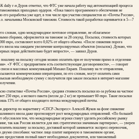
БК daily г-н Дуров отметил, что ФТС уже начала работу над автоматизацией процесса
таможенных приходных ордеров. «Пока такого программного обеспечения не
но его разработка уже идет, в том числе при участии специалистов из «Почты России»,
и.о. начальника Московской таможни. Стоимость такой разработки оценивается в 5—7
его словам, одно международное почтовое отправление, не облагаемое
ными сборами, оформляется на таможне за 28 секунд. Посылки, стоимость которых
00 евро, составляют всего 0,02% от общего объема. «После снижения порога
го ввоза мы ожидаем увеличение контролируемых объектов (посылок). Думаю, что
первых порах действительно будет непросто», — заявил Дуров.
пошлину на посылку сегодня можно оплатить при ее получении прямо в отделении
ии». «У ФТС с предприятием есть соответствующие договоренности», — говорит
 связи и массовых коммуникаций Михаил Евраев. Пошлину на те отправления,
сылаются коммерческими операторами, по его словам, могут оплатить сами
зыскав необходимую сумму с получателя при заказе посылки в интернет-магазине
получении.
асно статистике «Почты России», средняя стоимость посылки из-за рубежа на частное
яет 250 евро, а мелкого пакета (весом до 2 кг) не превышает 60 евро. Такие посылки
лишь 15% от общего входящего потока международной почты.
мя директор по маркетингу «СПСР-Экспресс» Алексей Жуков на фоне снижение
ошлинного ввоза даже прогнозирует рост международных отправлений. «По большей
ет обусловлен тем, что международные игроки станут уделять российскому рынку
ние, так как Россия является для них стратегически значимым партнером», — уверен
платить пошлину за посылку, доставкой которой занимается экспресс-перевозчик,
о двумя способами: частное лицо платит напрямую в таможенном органе,
ьно предоставив полный пакет необходимых документов, или таможенный