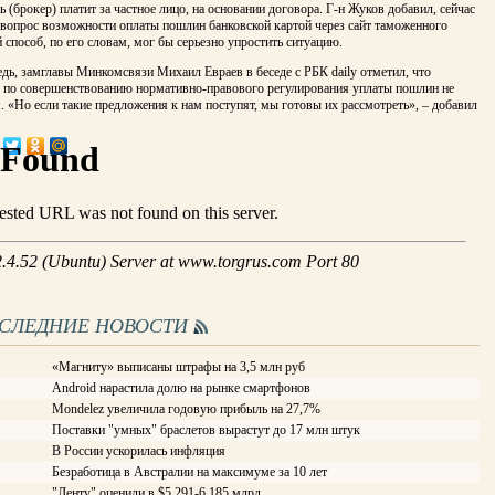
ь (брокер) платит за частное лицо, на основании договора. Г-н Жуков добавил, сейчас
 вопрос возможности оплаты пошлин банковской картой через сайт таможенного
й способ, по его словам, мог бы серьезно упростить ситуацию.
дь, замглавы Минкомсвязи Михаил Евраев в беседе с РБК daily отметил, что
 по совершенствованию нормативно-правового регулирования уплаты пошлин не
 «Но если такие предложения к нам поступят, мы готовы их рассмотреть», – добавил
ОСЛЕДНИЕ НОВОСТИ
«Магниту» выписаны штрафы на 3,5 млн руб
Android нарастила долю на рынке смартфонов
Mondelez увеличила годовую прибыль на 27,7%
Поставки "умных" браслетов вырастут до 17 млн штук
В России ускорилась инфляция
Безработица в Австралии на максимуме за 10 лет
"Ленту" оценили в $5,291-6,185 млрд