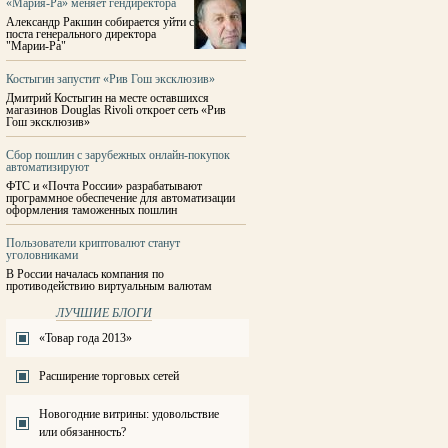
«Мария-Ра» меняет гендиректора
Александр Ракшин собирается уйти с
поста генерального директора
"Марии-Ра"
Костыгин запустит «Рив Гош эксклюзив»
Дмитрий Костыгин на месте оставшихся
магазинов Douglas Rivoli откроет сеть «Рив
Гош эксклюзив»
Сбор пошлин с зарубежных онлайн-покупок
автоматизируют
ФТС и «Почта России» разрабатывают
программное обеспечение для автоматизации
оформления таможенных пошлин
Пользователи криптовалют станут
уголовниками
В России началась компания по
противодействию виртуальным валютам
ЛУЧШИЕ БЛОГИ
«Товар года 2013»
Расширение торговых сетей
Новогодние витрины: удовольствие
или обязанность?