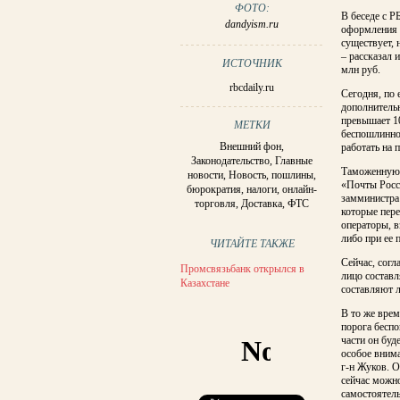
ФОТО:
В беседе с Р
dandyism.ru
оформления 
существует, 
– рассказал 
ИСТОЧНИК
млн руб.
rbcdaily.ru
Сегодня, по 
дополнитель
превышает 10
МЕТКИ
беспошлинно
Внешний фон
,
работать на 
Законодательство
,
Главные
Таможенную 
новости
,
Новость
,
пошлины
,
«Почты Росс
бюрократия
,
налоги
,
онлайн-
замминистра
торговля
,
Доставка
,
ФТС
которые пере
операторы, в
либо при ее 
ЧИТАЙТЕ ТАКЖЕ
Сейчас, согл
Промсвязьбанк открылся в
лицо составл
Казахстане
составляют 
В то же вре
порога бесп
части он буд
особое внима
г-н Жуков. О
сейчас можн
самостоятел