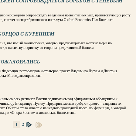
ОЛЖЕН СОПРОВОЖДАТЬСЯ БОРЬБОЙ С ТЕНЕВЫМ
цию необходимо сопровождать введением превентивных мер, препятствующих росту
е, считает эксперт британского института Oxford Economics Пит Коллингс
БОРЦОВ С КУРЕНИЕМ
вил, что новый законопроект, который предусматривает жесткие меры по
отря на сильную критику со стороны представителей бизнеса
ПОЖАЛОВАЛИСЬ
 и Федерация рестораторов и отельеров просят Владимира Путина и Дмитрия
роект Минздравсоцразвития
зницы со всех регионов России подписались под официальным обращением к
инистру Владимиру Путину. Предприниматели требуют одного – защитить их
ект. Об этом стало известно на недавно прошедшей пресс¬конференции, в которой
изации «Опора России» и московские бизнесмены.
1
2