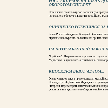
РОСТ АКЦИЗОВ НА ТАБАК Д
ОБОРОТОМ СИГАРЕТ
Повышение ставок акцизов на табачную продук
незаконного оборота сигарет на российском рынк
ОНИЩЕНКО ВСТУПИЛСЯ ЗА 
Глава Роспотребнадзора Геннадий Онищенко зая
ограничению курения, должен быть принят, несм
НА АНТИТАБАЧНЫЙ ЗАКОН 
"Русбренд", Национальная торговая ассоциация
Медведева не принимать антитабачный законоп
КИОСКЕРЫ БЬЮТ ЧЕЛОМ...
Около четырех тысяч представителей мелкой ро
Президенту РФ Дмитрию Медведеву и премьер-м
интересы, пересмотреть антитабачный законопро
участвовали представители общественной орган
СТРАНИЦЫ