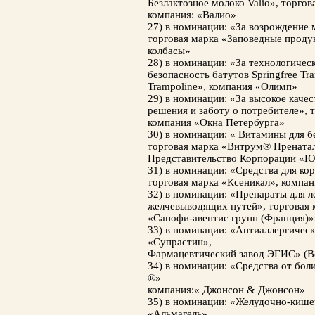
Безлактозное молоко Valio», торгова
компания: «Валио»
27) в номинации: «За возрождение
торговая марка «Заповедные проду
колбасы»
28) в номинации: «За технологичес
безопасность батутов Springfree Tra
Trampoline», компания «Олимп»
29) в номинации: «За высокое каче
решения и заботу о потребителе», 
компания «Окна Петербурга»
30) в номинации: « Витамины для 
торговая марка «Витрум® Прената
Представительство Корпорации «
31) в номинации: «Средства для ко
торговая марка «Ксеникал», компа
32) в номинации: «Препараты для л
желчевыводящих путей», торговая 
«Санофи-авентис групп (Франция)»
33) в номинации: «Антиаллергическ
«Супрастин»,
Фармацевтический завод ЭГИС» (Ве
34) в номинации: «Средства от боли
®»
компания:« Джонсон & Джонсон»
35) в номинации: «Желудочно-кише
«Альмагель»