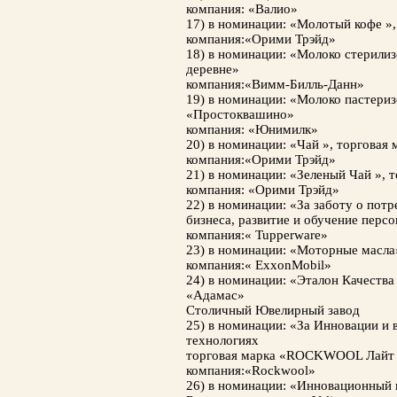
компания: «Валио»
17) в номинации: «Молотый кофе »
компания:«Орими Трэйд»
18) в номинации: «Молоко стерилиз
деревне»
компания:«Вимм-Билль-Данн»
19) в номинации: «Молоко пастериз
«Простоквашино»
компания: «Юнимилк»
20) в номинации: «Чай », торговая
компания:«Орими Трэйд»
21) в номинации: «Зеленый Чай », 
компания: «Орими Трэйд»
22) в номинации: «За заботу о пот
бизнеса, развитие и обучение персо
компания:« Tupperware»
23) в номинации: «Моторные масла»
компания:« ExxonMobil»
24) в номинации: «Эталон Качества
«Адамас»
Cтоличный Ювелирный завод
25) в номинации: «За Инновации и 
технологиях
торговая марка «ROCKWOOL Лайт
компания:«Rockwool»
26) в номинации: «Инновационный 