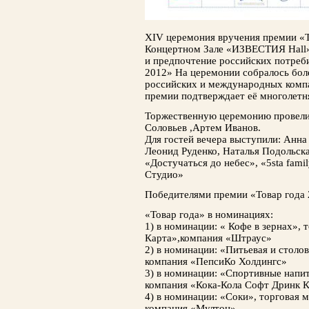
XIV церемония вручения премии «То
Концертном Зале «ИЗВЕСТИЯ Hall»
и предпочтение российских потреби
2012» На церемонии собралось бол
российских и международных компа
премии подтверждает её многолетн
Торжественную церемонию провели
Соловьев ,Артем Иванов.
Для гостей вечера выступили: Анна
Леонид Руденко, Наталья Подольска
«Достучаться до небес», «5sta fami
Студио»
Победителями премии «Товар года 
«Товар года» в номинациях:
1) в номинации: « Кофе в зернах», 
Карта»,компания «Штраус»
2) в номинации: «Питьевая и столов
компания «ПепсиКо Холдингс»
3) в номинации: «Спортивные напит
компания «Кока-Кола Софт Дринк К
4) в номинации: «Соки», торговая
компания «Мултон»