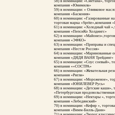
58) в номинации: «Сметана», торг
компания «Юнимилк»
59) в номинации: « Оливковое масл
компания «Баскония»
60) в номинации: «Газированные на
торговая марка «Sprite»,компания 
61) в номинации: «Холодный чай »,т
компания «ПепсиКо Холдингс»
62) в номинации: «Майонез»,торгов
компания «ЭФКО»
63) в номинации: «Приправы и спец
компания «Нестле Россия»
64) в номинации: «Маринованные о
компания «ДЯДЯ ВАНЯ Трейдинг»
65) в номинации: «Соус соевый», т
компания ««СОСТРА»
66) в номинации: «Жевательная рези
компания «Ригли»
67) в номинации: «Мороженое», то
компания «ЮНИЛЕВЕР Русь»
68) в номинации: «Детские каши», 
«Петербургская продовольственная
69) в номинации: «Нектары », торг
компания «Лебедянский»
70) в номинации: «Кефир », торгов
компания «Вимм-Билль-Данн»
71) в номинации: «Творог классичес