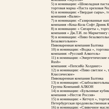
5) в номинации: «Шоколадная пас
торговая марка «Паста ореховая Nut
6) в номинации: «Твердые сыры», т
компания «Валио»
7) в номинации: «Газированные на
компания «Кока-Кола Софт Дринк К
8) в номинации: « Сигареты », то
компания « Дж.Т.И. по Маркетингу
9) в номинации: «Пиво безалкоголь
Безалкогольное»
Пивоваренная компания Балтика
10) в номинации: «Водка », торгов
компания: «Русский Алкоголь»
11) в номинации: «Энергетические н
Rush»
компания: «ПепсиКо Холдингс»
12) в номинации: «Пиво светлое »,
Классическое»
Пивоваренная компания Балтика
13) в номинации: «Слабоалкогольны
Группа Компаний АЛКОН
14) в номинации: «Бульонные кубик
компания :«Нестле Россия»
15) в номинации: « Кетчуп », торг
Петербургская продовольственная 
16) в номинации: «Сливочное масло 