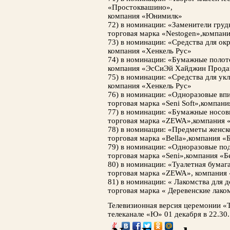
«Простоквашино»,
компания «Юнимилк»
72) в номинации: «Заменители груд
торговая марка «Nestogen»,компан
73) в номинации: «Средства для окр
компания «Хенкель Рус»
74) в номинации: «Бумажные полот
компания «ЭсСиЭй Хайджин Прода
75) в номинации: «Средства для укл
компания «Хенкель Рус»
76) в номинации: «Одноразовые вп
торговая марка «Seni Soft»,компан
77) в номинации: «Бумажные носовы
торговая марка «ZEWA»,компания
78) в номинации: «Предметы женск
торговая марка «Bella»,компания «
79) в номинации: «Одноразовые под
торговая марка «Seni»,компания «Б
80) в номинации: «Туалетная бумага
торговая марка «ZEWA», компания
81) в номинации: « Лакомства для
торговая марка « Деревенские лако
Телевизионная версия церемонии «Т
телеканале «Ю» 01 декабря в 22.30.