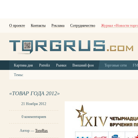
О проекте
Контакты
Реклама
Сотрудничество
Журнал «Новости торг
Картина дня
Ритейл
Рынки
Внешний фон
Торговые сети
F
Темы:
«ТОВАР ГОДА 2012»
21 Ноября 2012
0 комментариев
Автор —
TorgRus