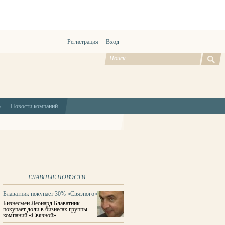
Регистрация
Вход
ю
Новости компаний
ГЛАВНЫЕ НОВОСТИ
Блаватник покупает 30% «Связного»
Бизнесмен Леонард Блаватник
покупает доли в бизнесах группы
компаний «Связной»