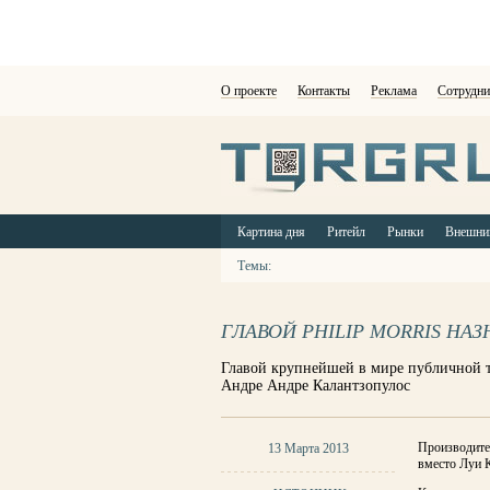
О проекте
Контакты
Реклама
Сотрудни
Картина дня
Ритейл
Рынки
Внешни
Темы:
ГЛАВОЙ PHILIP MORRIS НА
Главой крупнейшей в мире публичной таб
Андре Андре Калантзопулос
Производител
13 Марта 2013
вместо Луи 