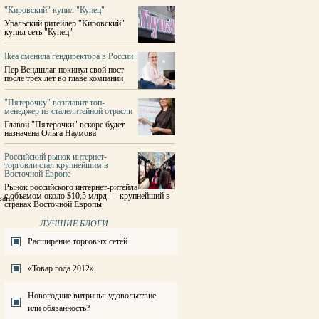
"Кировский" купил "Купец"
Уральский ритейлер "Кировский"
купил сеть "Купец"
Ikea сменила гендиректора в России
Пер Вендшлаг покинул свой пост
после трех лет во главе компании
"Пятерочку" возглавит топ-
менеджер из сталелитейной отрасли
Главой "Пятерочки" вскоре будет
назначена Ольга Наумова
Российский рынок интернет-
торговли стал крупнейшим в
Восточной Европе
Рынок российского интернет-ритейла
с объемом около $10,5 млрд — крупнейший в
зани
странах Восточной Европы
ЛУЧШИЕ БЛОГИ
Расширение торговых сетей
«Товар года 2012»
Новогодние витрины: удовольствие
или обязанность?