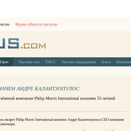
чество
Журнал «Новости торговли»
й фон
Торговые сети
FMCG
Торговое оборудование
Блоги
Интервь
ЗНАЧЕН АНДРЕ КАЛАНТЗОПУЛОС
ачной компании Philip Morris International назначен 55-летний
ь сигарет Philip Morris International назначил Андре Калантзопулоса CEO компании
Камильери.