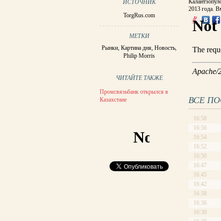
Калантзопуло
ИСТОЧНИК
2013 года. В
TorgRus.com
МЕТКИ
Рынки
,
Картина дня
,
Новость
,
Philip Morris
ЧИТАЙТЕ ТАКЖЕ
Промсвязьбанк открылся в
ВСЕ П
Казахстане
16:58
16:56
16:54
16:52
16:50
16:47
16:45
16:42
16:38
16:36
16:30