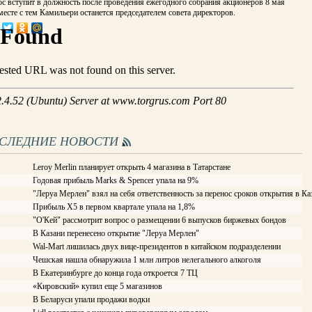
с вступит в должность после проведения ежегодного собрания акционеров 8 мая
месте с тем Камильери останется председателем совета директоров.
ОСЛЕДНИЕ НОВОСТИ
Leroy Merlin планирует открыть 4 магазина в Татарстане
Годовая прибыль Marks & Spencer упала на 9%
"Леруа Мерлен" взял на себя ответственность за перенос сроков открытия в Ка
Прибыль Х5 в первом квартале упала на 1,8%
"О'Кей" рассмотрит вопрос о размещении 6 выпусков биржевых бондов
В Казани перенесено открытие "Леруа Мерлен"
Wal-Mart лишилась двух вице-президентов в китайском подразделении
Чешская нашла обнаружила 1 млн литров нелегального алкоголя
В Екатеринбурге до конца года откроется 7 ТЦ
«Кировский» купил еще 5 магазинов
В Беларуси упали продажи водки