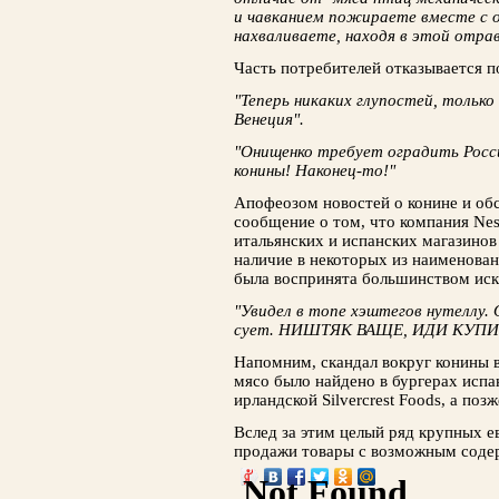
и чавканием пожираете вместе с 
нахваливаете, находя в этой отра
Часть потребителей отказывается п
"Теперь никаких глупостей, тольк
Венеция".
"Онищенко требует оградить Росси
конины! Наконец-то!"
Апофеозом новостей о конине и об
сообщение о том, что компания Nest
итальянских и испанских магазинов 
наличие в некоторых из наименован
была воспринята большинством ис
"Увидел в топе хэштегов нутеллу. 
сует. НИШТЯК ВАЩЕ, ИДИ КУП
Напомним, скандал вокруг конины в
мясо было найдено в бургерах испа
ирландской Silvercrest Foods, а позж
Вслед за этим целый ряд крупных е
продажи товары с возможным соде