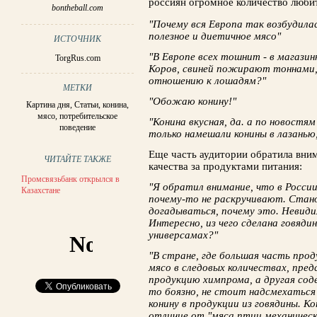
россиян огромное количество люби
bontheball.com
"Почему вся Европа так возбудилас
полезное и диетичное мясо"
ИСТОЧНИК
"В Европе всех тошнит - в магази
TorgRus.com
Коров, свиней пожирают тоннами,
отношению к лошадям?"
МЕТКИ
"Обожаю конину!"
Картина дня
,
Статьи
,
конина
,
мясо
,
потребительское
"Конина вкусная, да. а по новостя
поведение
только намешали конины в лазанью,
Еще часть аудитории обратила вним
ЧИТАЙТЕ ТАКЖЕ
качества за продуктами питания:
Промсвязьбанк открылся в
"Я обратил внимание, что в Росси
Казахстане
почему-то не раскручивают. Стан
догадываться, почему это. Невиди
Интересно, из чего сделана говяди
универсамах?"
"В стране, где большая часть пр
мясо в следовых количествах, предс
продукцию химпрома, а другая со
то боязно, не стоит надсмехаться
конину в продукции из говядины. К
отличие от "мяса птиц механическ