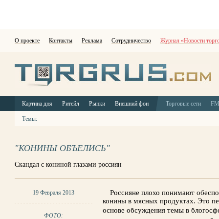
О проекте
Контакты
Реклама
Сотрудничество
Журнал «Новости торг
Картина дня
Ритейл
Рынки
Внешний фон
Торговые сети
F
Темы:
"КОНИНЫ ОБЪЕЛИСЬ"
Скандал с кониной глазами россиян
Россияне плохо понимают обеспо
19 Февраля 2013
конины в мясных продуктах. Это п
основе обсуждения темы в блогосфе
ФОТО: