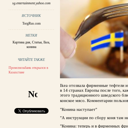
sg.entertainment.yahoo.com
ИСТОЧНИК
TorgRus.com
МЕТКИ
Картина дня
,
Статьи
,
Ikea
,
конина
ЧИТАЙТЕ ТАКЖЕ
Промсвязьбанк открылся в
Казахстане
Ikea отозвала фирменные тефтели 
в 14 странах Европы после того, ка
этого традиционного шведского бл
конское мясо.
Комментарии пользов
"Конина наступает"
"А инструкции по сбору коня там н
"Конина: теперь и в фирменных фр