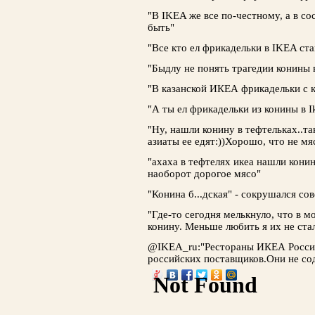
"В IKEA же все по-честному, а в со
быть"
"Все кто ел фрикадельки в IKEA ста
"Быдлу не понять трагедии конины в
"В казанской ИКЕА фрикадельки с 
"А ты ел фрикадельки из конины в I
"Ну, нашли конину в тефтельках..та
азиаты ее едят:))Хорошо, что не мя
"ахаха в тефтелях икеа нашли кони
наоборот дорогое мясо"
"Конина б...дская" - сокрушался со
"Где-то сегодня мелькнуло, что в 
конину. Меньше любить я их не ста
@IKEA_ru:"Рестораны ИКЕА Россия
российских поставщиков.Они не со