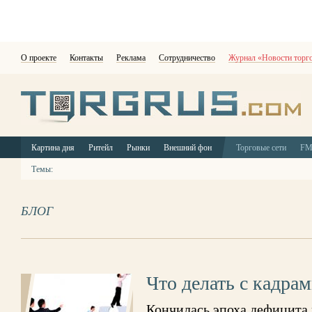
О проекте
Контакты
Реклама
Сотрудничество
Журнал «Новости торг
Картина дня
Ритейл
Рынки
Внешний фон
Торговые сети
F
Темы:
БЛОГ
Что делать с кадра
Кончилась эпоха дефицита