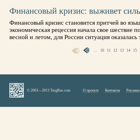
Финансовый кризис: выживет сил
Финансовый кризис становится притчей во языце
экономическая рецессия начала свое шествие п
весной и летом, для России ситуация оказалас
…
10
11
12
13
14
15
СТРАНИЦЫ
© 2003—2013 TorgRus.com
О проекте
Контакты
Реклама