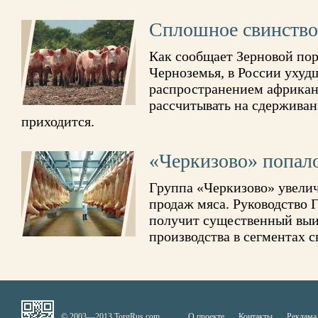
Сплошное свинство
Как сообщает Зерновой по
Черноземья, в России ухуд
распространением африкан
рассчитывать на сдержива
приходится.
«Черкизово» попало
Группа «Черкизово» увелич
продаж мяса. Руководство 
получит существенный выи
производства в сегментах с
© 2003—2013 TorgRus.com
О проекте
Контакты
Реклама