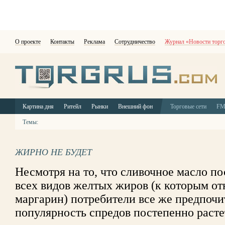
О проекте
Контакты
Реклама
Сотрудничество
Журнал «Новости торг
Картина дня
Ритейл
Рынки
Внешний фон
Торговые сети
F
Темы:
ЖИРНО НЕ БУДЕТ
Несмотря на то, что сливочное масло по
всех видов желтых жиров (к которым от
маргарин) потребители все же предпочи
популярность спредов постепенно расте