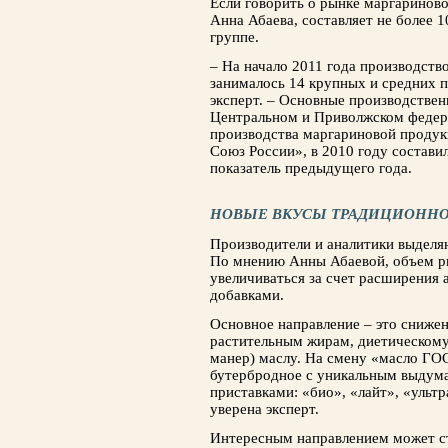
Если говорить о рынке маргариново
Анна Абаева, составляет не более 
группе.
– На начало 2011 года производст
занималось 14 крупных и средних п
эксперт. – Основные про­изводств
Центральном и Приволжском федер
производства маргариновой проду
Союз России», в 2010 году составил
показатель предыдущего года.
НОВЫЕ ВКУСЫ ТРАДИЦИОННО
Производители и аналитики выделяю
По мнению Анны Абаевой, объем ры
увеличивать­ся за счет расширения 
добавками.
Основное направление – это сниже­
растительным жирам, диетическому
манер) мас­лу. На смену «масло Г
бутербродное с уни­кальным выдум
приставками: «био», «лайт», «ультра
уверена эксперт.
Интересным направлением может ст