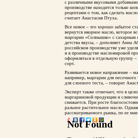
с различными вкусовыми добавками
производстве находится только шок
рецептами о том, как сделать масло 
считает Анастасия Птуха.
Все новое – это хорошо забытое ста
вернутся икорное масло, которое вс
маргарин «Солныш­ко» с сахарным п
детства вкусы, – дополняет Анна Аб
российском производстве уже удел
и в про­изводстве масложировой пр
оформляться в отдельную группу –
сорт.
Развивается новое направление – ма
например, маргарин для песочного 
для слоеного теста, – говорит Анас
Эксперт также отмечает, что в цел
маргариновой продукции и сливочн
снижается. При росте благо­состоя
ральное растительное масло. Однако
рассматриваемого рынка, по ее мн