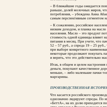
– В ближайшие годы ожидается появ
рань­ше, долей молочных жиров, чт
потребления, – убеждена Анна Абае
самым перспективным сегментом н
– К сожалению, российское населен
низким доходом, и планка на масло
населения. Масло – это продукт по
стоимость одной единицы влияет н
пита­ния в месяц. При учете, что па
52 – 57 руб., а спреда 19 – 25 руб.
при выборе конкрет­ного наименован
некоторые продолжают покупать па
и верить, что это действительно мас
Итак, в общем и целом настроения п
деньги, покупают качественное доро
меньше, – либо ма­ленькие пачки то
маргарины.
ПРОИЗВОДСТВЕННАЯ ИСТОРИ
Что касается российского производ
однозначно лиди­руют спреды. По 
«БеттА», на их долю приходит­ся по