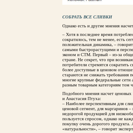
СОБРАТЬ ВСЕ СЛИВКИ
Однако есть и другие мнения насче
– Хотя в последнее время потребле
сократилось, тем не менее, есть се
положительная динамика, – говори
самыми быстрорастущими и перспе
эконом и СТМ. Первый – из-за общ
стране. Не секрет, что при возника
потребители стремятся сократить с
более до­ступные в ценовом отноше
стараются не снижать требования по 
многие крупные федеральные сети 
разным товарным категориям том ч
Подобного мнения насчет цено­вых
и Анастасия Птуха:
– Наиболее перспективным для слив
ценовой сег­мент, для маргаринов –
недорогой продукцией для низкооб
пользуется спросом, однако не каж
покупку очень дорогого продукта. 
«на­туральности», – говорит эксперт