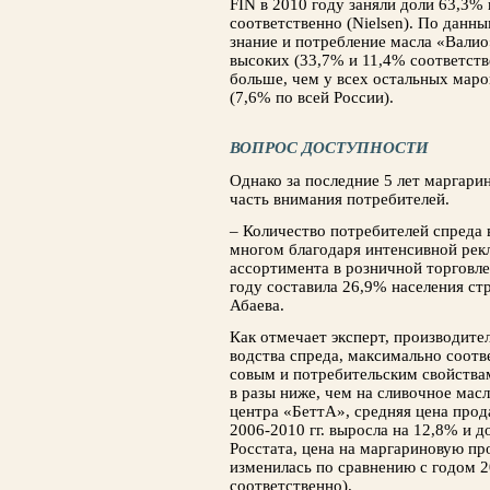
FIN в 2010 году заняли доли 63,3%
соот­ветственно (Nielsen). По данны
знание и потребление масла «Валио
высоких (33,7% и 11,4% соответстве
больше, чем у всех осталь­ных маро
(7,6% по всей России).
ВОПРОС ДОСТУПНОСТИ
Однако за последние 5 лет маргари
часть вни­мания потребителей.
– Количество потребителей спреда в
многом благодаря интенсивной рек
ассортимента в розничной торговле
году составила 26,9% населения ст
Абаева.
Как отмечает эксперт, производите
водства спреда, максимально соотв
совым и потребительским свойства
в разы ниже, чем на сливочное ма
центра «БеттА», средняя цена прод
2006-2010 гг. выросла на 12,8% и до
Росстата, цена на марга­риновую пр
изменилась по сравнению с годом 20
соответственно).