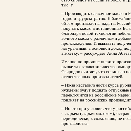
ство спредов в России выросло в тр
тыс. т.
– Производить сливочное масло в Р
годно и трудозатратно. В ближайши
объем производства падать. Россий
покупать масло в дотационных Бел
благодаря новой технологии неболь
вочного масла с различными добавк
про­исхождения. И выдавать получе
натуральный, а основной доход пол
этикетку, – рассуждает Анна Абаева
Именно по причине низкого произ­в
рынке так велико количество импор
Свиридов считает, что возможен по
отечественных производителей.
– Из-за нестабильности курса рубл
нуждены будут поднять отпускные ц
переключится на российские марки.
повлияет на российских про­изводит
– Но это при условии, что у росси
с сы­рьем (сырым молоком), острая
периодически, к сожалению, не поз
производства.