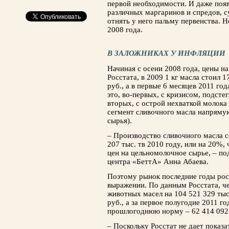
первой необходимости. И даже появл
различных маргаринов и спредов, с
отнять у него пальму первенства. Н
2008 года.
В
ЗАЛОЖНИКАХ У ИНФЛЯЦИИ
Начиная с осени 2008 года, цены на
Росстата, в 2009 1 кг масла стоил 1
руб., а в первые 6 месяцев 2011 год
это, во-первых, с кризисом, подсте
вторых, с острой нехваткой молока 
сегмент сливочного мас­ла напрямую
сырья).
– Производство сливочного масла со
207 тыс. тв 2010 году, или на 20%,
цен на цельномолочное сырье, – по
центра «БеттА» Анна Абаева.
Поэтому рынок последние годы рос
выражении. По данным Росстата, че
животных масел на 104 521 329 тыс.
руб., а за первое полугодие 2011 
прошлогод­нюю норму – 62 414 092 
– Поскольку Росстат не дает показа