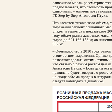
сли­вочного масла, рассматривается
предполагается, что стоимость про
сливочным, – комментирует показат
ГК Step by Step Анастасия Птуха.
Что касается физического объема, т
вы­ражении сегмент сливочного масл
упадет и вернется к показателям 20
году объем рынка животных масел б
вырос до 621 166 158 кг, ав нынешн
552 кг.
– Очевидно, что в 2010 году рынок 
стоимостном выражении. Однако дан
позволяют сделать оптими­стичный
что связано с резким ростом цен н
Анастасия Птуха. – Если цены оста
правильно будет говорить о росте 
но спаде объема продаж в натураль­
следует наблюдать в динамике.