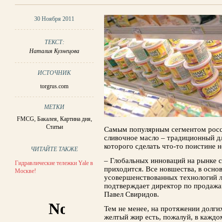
30 Ноября 2011
ТЕКСТ:
Наталия Кузнецова
ИСТОЧНИК
torgrus.com
МЕТКИ
FMCG
,
Бакалея
,
Картина дня
,
Статьи
Самым популярным сегментом росси
сли­вочное масло – традиционный д
которого сде­лать что-то поистине 
ЧИТАЙТЕ ТАКЖЕ
– Глобальных инноваций на рынке с
Гидравлические тележки Yale в
приходится. Все новшества, в основ
Москве!
усовершенствованных технологий л
подтверждает директор по продаж
Павел Свиридов.
Тем не менее, на протяжении долгих
желтый жир есть, пожалуй, в каждо