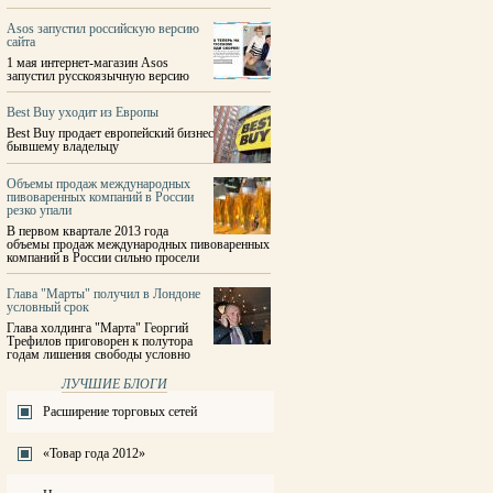
Asos запустил российскую версию
сайта
1 мая интернет-магазин Asos
запустил русскоязычную версию
Best Buy уходит из Европы
Best Buy продает европейский бизнес
бывшему владельцу
Объемы продаж международных
пивоваренных компаний в России
резко упали
В первом квартале 2013 года
объемы продаж международных пивоваренных
компаний в России сильно просели
Глава "Марты" получил в Лондоне
условный срок
Глава холдинга "Марта" Георгий
Трефилов приговорен к полутора
годам лишения свободы условно
ЛУЧШИЕ БЛОГИ
Расширение торговых сетей
«Товар года 2012»