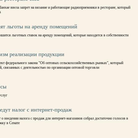
анхае ввела запрет на вязание и работающие радиоприемники в ресторане, который
в
ят льготы на аренду помещений
ишится льготных ставок на аренду помещений, которые находятся в собственности
изм реализации продукции
оект федерального закона "Об оптовых сельскохозяйственных рынках", который
, связанных с деятельностью по организации оптовой торговли
усы
услуг
дут налог с интернет-продаж
 о введении налога с продаж для интернет-магазинов собрал достаточно голосов в
жку в Сенате