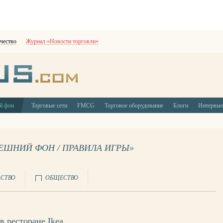
чество
Журнал «Новости торговли»
й фон
Торговые сети
FMCG
Торговое оборудование
Блоги
Интервь
НЕШНИЙ ФОН / ПРАВИЛА ИГРЫ»
ЬСТВО
ОБЩЕСТВО
в ресторане Ikea