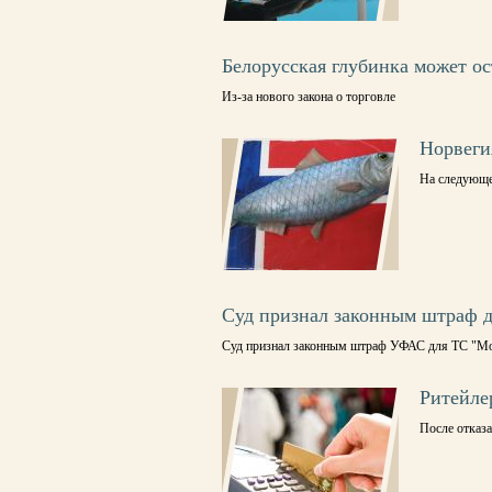
Белорусская глубинка может ос
Из-за нового закона о торговле
Норвеги
На следующе
Суд признал законным штраф 
Суд признал законным штраф УФАС для ТС "Моне
Ритейлер
После отказа