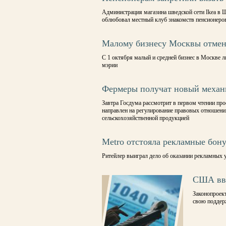
Администрация магазина шведской сети Ikea в Ш
облюбовал местный клуб знакомств пенсионеро
Малому бизнесу Москвы отмен
С 1 октября малый и средней бизнес в Москве л
мэрии
Фермеры получат новый механ
Завтра Госдума рассмотрит в первом чтении пр
направлен на регулирование правовых отношений
сельскохозяйственной продукцией
Metro отстояла рекламные бон
Ритейлер выиграл дело об оказании рекламных 
США вве
Законопроект
свою поддер