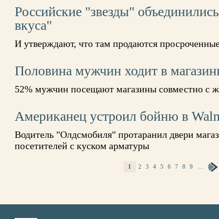
Российские "звезды" объединились
вкуса"
И утверждают, что там продаются просроченны
Половина мужчин ходит в магазин
52% мужчин посещают магазины совместно с 
Американец устроил бойню в Walm
Водитель "Олдсмобиля" протаранил двери магаз
посетителей с куском арматуры
1
2
3
4
5
6
7
8
9
…
СТРАНИЦЫ