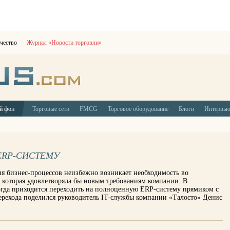
чество
Журнал «Новости торговли»
й фон
Торговые сети
FMCG
Торговое оборудование
Блоги
Интервь
ERP-СИСТЕМУ
ия бизнес-процессов неизбежно возникает необходимость во
 которая удовлетворяла бы новым требованиям компании. В
когда приходится переходить на полноценную ERP-систему прямиком с
ерехода поделился руководитель IT-службы компании «Талосто» Денис