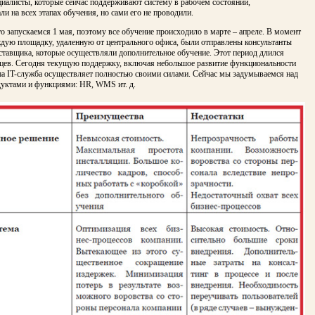
иалисты, которые сейчас поддерживают систему в рабочем состоянии,
ли на всех этапах обучения, но сами его не проводили.
о запускаемся 1 мая, по­этому все обучение происходило в мар­те – апреле. В момент
ждую площадку, удаленную от центрального офиса, были отправлены консультанты
тавщика, которые осущест­вляли дополнительное обучение. Этот период длился
яцев. Сегодня текущую поддержку, включая небольшое развитие функциональности
ша IT-служба осуществляет полностью своими силами. Сейчас мы задумываемся над
уктами и функциями: HR, WMS ит. д.