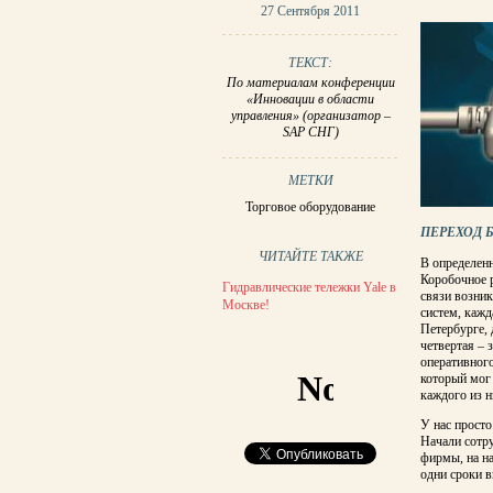
27 Сентября 2011
ТЕКСТ:
По материалам конференции
«Инновации в области
управления» (организатор –
SAP СНГ)
МЕТКИ
Торговое оборудование
ПЕРЕХОД
ЧИТАЙТЕ ТАКЖЕ
В определенн
Коробочное р
Гидравлические тележки Yale в
связи возник
Москве!
систем, кажд
Петербурге, 
четвертая – 
оперативного
который мог 
каждого из н
У нас просто
Начали сотру
фирмы, на на
одни сроки в