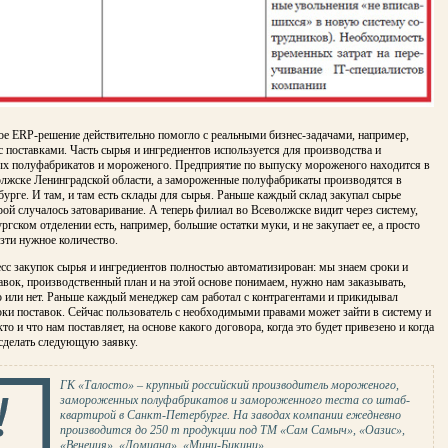
е ERP-решение действи­тельно помогло с реальными бизнес-зада­чами, например,
 поставка­ми. Часть сырья и ингредиентов исполь­зуется для производства и
х полуфабрикатов и мороженого. Предпри­ятие по выпуску мороженого находится в
олжске Ленинградской об­ласти, а замороженные полуфабрикаты производятся в
урге. И там, и там есть склады для сырья. Раньше каж­дый склад закупал сырье
рой случалось затоваривание. А теперь фи­лиал во Всеволжске видит через систему,
ргском отделении есть, на­пример, большие остатки муки, и не заку­пает ее, а просто
зти нужное количество.
сс закупок сырья и ин­гредиентов полностью автоматизирован: мы знаем сроки и
вок, про­изводственный план и на этой основе по­нимаем, нужно нам заказывать,
 или нет. Раньше каждый менеджер сам работал с контрагентами и прики­дывал
ки поставок. Сейчас пользователь с необходимыми правами может зайти в систему и
то и что нам поставляет, на основе какого до­говора, когда это будет привезено и когда
сделать следующую заявку.
ГК «Талосто» – крупный российский производитель мороженого,
замороженных полуфабрикатов и замороженного теста со штаб-
квартирой в Санкт-Петербурге. На заводах компании ежедневно
производится до 250 т продукции под ТМ «Сам Самыч», «Оазис»,
«Венеция», «Домиана», «Мини-Бикини».