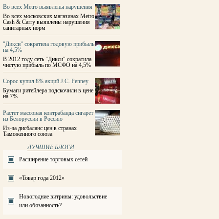
Во всех Metro выявлены нарушения
Во всех московских магазинах Metro
Cash & Carry выявлены нарушения
санитарных норм
"Дикси" сократила годовую прибыль
на 4,5%
В 2012 году сеть "Дикси" сократила
чистую прибыль по МСФО на 4,5%
Сорос купил 8% акций J.C. Penney
Бумаги ритейлера подскочили в цене
на 7%
Растет массовая контрабанда сигарет
из Белоруссии в Россию
Из-за дисбаланс цен в странах
Таможенного союза
ЛУЧШИЕ БЛОГИ
Расширение торговых сетей
«Товар года 2012»
Новогодние витрины: удовольствие
или обязанность?