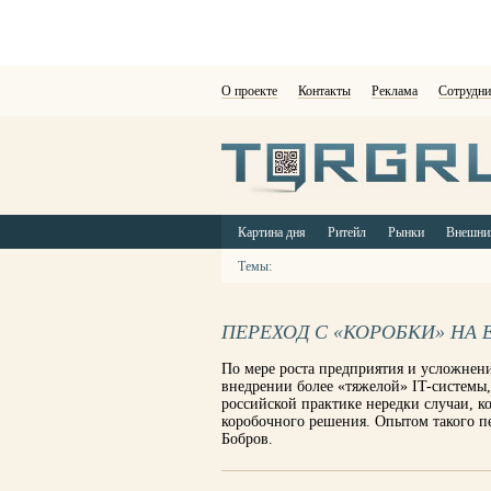
О проекте
Контакты
Реклама
Сотрудни
Картина дня
Ритейл
Рынки
Внешни
Темы:
ПЕРЕХОД С «КОРОБКИ» НА 
По мере роста предприятия и усложнен
внедрении более «тяжелой» IT-системы,
российской практике нередки случаи, 
коробочного решения. Опытом такого п
Бобров.