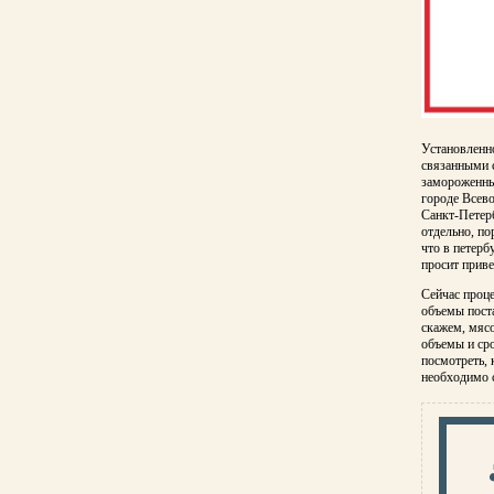
Установленно
связанными с
замороженны
городе Всев
Санкт-Петерб
отдельно, по
что в петербу
просит приве
Сейчас проце
объемы поста
скажем, мясо
объемы и сро
посмотреть, к
необходимо 