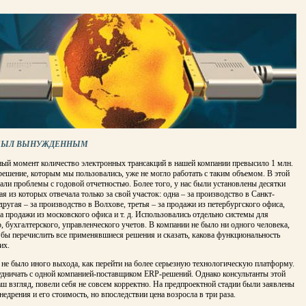
 БЫЛ ВЫНУЖДЕННЫМ
ый момент количество электронных трансакций в нашей ком­пании превысило 1 млн.
е­шение, которым мы пользовались, уже не могло работать с таким объемом. В этой
али проблемы с годовой отчетностью. Более того, у нас были установ­лены десятки
ая из которых отвечала только за свой участок: одна – за производство в Санкт-
дру­гая – за производство в Волхове, третья – за продажи из петербургского офиса,
за продажи из московского офиса и т. д. Использовались отдельно си­стемы для
, бухгалтерского, управленческого учетов. В компании не было ни одного человека,
бы перечислить все применявшиеся решения и сказать, какова функциональность
их.
 не было иного выхода, как перейти на более серьезную техно­логическую платформу.
д­ничать с одной компанией-поставщиком ERP-решений. Однако консультанты этой
ш взгляд, повели себя не совсем корректно. На предпроектной стадии были заявлены
не­дрения и его стоимость, но впоследствии цена возросла в три раза.