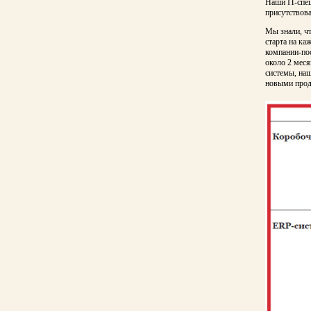
Наши IT-спец
присутствова
Мы знали, чт
старта на ка
компании-пос
около 2 мес
системы, на
новыми прод