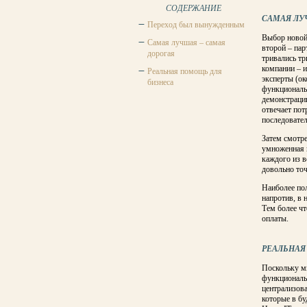
СОДЕРЖАНИЕ
САМАЯ ЛУ
Переход был вынужденным
Выбор новой
Самая лучшая – самая
второй – пар
дорогая
тривались тр
компании – и
Реальная помощь для
эксперты (ок
бизнеса
функциональн
демон­страци
отвечает пот
последовате
Затем смотре
умноженная н
каждого из в
довольно точ
Наиболее пол
напротив, в 
Тем более чт
оплаты.
РЕАЛЬНАЯ
Поскольку мы
функциональн
централизова
которые в бу