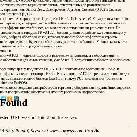
еджерам ГК «АТОЛ» по каждому направлению. Кроме этого, на вернисаже гости
получили консультации специалистов, ответственных за развитие таких
х сервисов, как ServiceDesk, Электронная Торговая Система (ЭТС) и Система
ого Обучения (СДО).
 прошедшее мероприятие, Президент ГК «АТОЛ» Алексей Макаров отметил: «По
их партнеров, конференции «АТОЛ» позволяют получить солидный практический
ния эффективности бизнеса, ознакомиться с тенденциями развития рынка. На
 специалисты и вендоры ГК «АТОЛ» больше узнали о проблемах, возникающих у
знесу, собрали обратную связь, которая позволит более эффективно строить
ие с партнерами и будет способствовать развитию их бизнеса. Можно сказать, что
нции – это своего рода «витамин роста».
омпании
ний «АТОЛ» - один из лидеров в разработке и производстве оборудования и
 обеспечения для автоматизации, уже более 11 лет успешно работает на российском
более популярных продуктов ГК «АТОЛ»: программное обеспечение Frontol и
ics, фискальные регистраторы FPrint. Кроме этого, «АТОЛ» предлагает решения для
 автоматизации малого бизнеса EasyPOS, а также POS-системы для торговли и
 бизнеса ForPOSt.
е является ведущим дистрибутором торгового оборудования крупнейших мировых
лей и программного обеспечения лучших российских разработчиков.