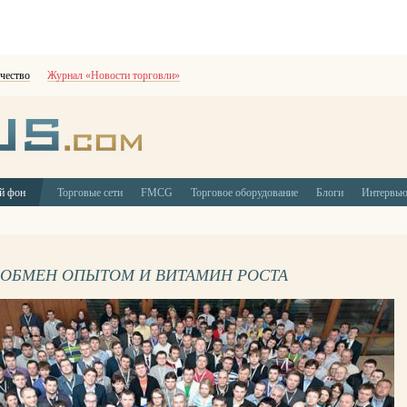
чество
Журнал «Новости торговли»
й фон
Торговые сети
FMCG
Торговое оборудование
Блоги
Интервь
- ОБМЕН ОПЫТОМ И ВИТАМИН РОСТА