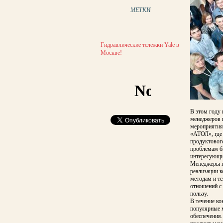
МЕТКИ
Гидравлические тележки Yale в
Москве!
В этом году 
менеджеров п
мероприятия
«АТОЛ», где
продуктовог
проблемам б
интересующи
Менеджеры п
реализации 
методам и т
отношений с
пользу.
В течение ко
популярные 
обеспечения.