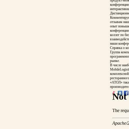
продукт-мен
конференции 
интерактивны
Дистанционн
Комментируя
отзывам наш
опыт повыше
конференции
коллег по би
взаимодейств
наши конфере
Справка о к
Группа компа
программного
рынке.
В числе наи
MobileLogist
комплексной
ресторанного
«АТОЛ» такж
производите