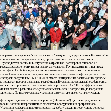
программа конференции была разделена на 2 секции — для руководителей компаний и
о продажам, но содержала и блоки, предназначенные для всех участников
. Руководители посещали выступления сотрудников, партнеров и вендоров ГК
 рассказывалось о новых направлениях деятельности Группы компаний и новинках
о портфеля. Особой популярностью пользовались круглые столы по актуальным
изнеса. Подобный формат обсуждения позволил участникам конференции задать все
е вопросы сотрудникам ГК «АТОЛ» и вместе найти решения возникающих проблем.
о продажам прошли специально разработанный тренинг, посвященный особенностям
комплексных проектов автоматизации на базе решений ГК «АТОЛ», эффективным
ехникам работы, развитию коммуникативных навыков и построению долгосрочных
 клиентами. По итогам тренинга участники отметили его высокую практическую
нференции традиционно работал вернисаж (“show-room”), где были представлены
модели, новинки и перспективные разработки оборудования и программного
 Участники конференции протестировали их работу, задали интересующие вопросы