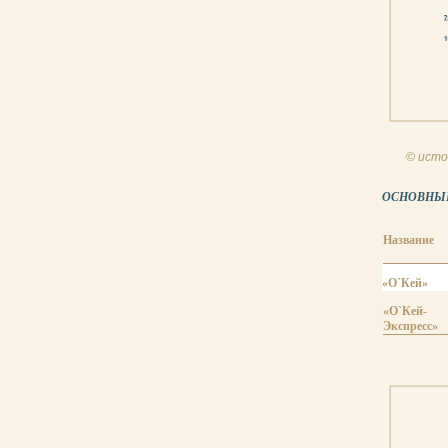
© исто
ОСНОВНЫЕ 
Название
«О`Кей»
«О`Кей-
Экспресс»