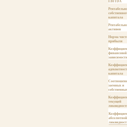
EBITDA
Рентабельн
собственног
капитала
Рентабельн
активов
Норма чист
прибыли
Коэффицие
финансовой
зависимост
Коэффицие
адекватнос
капитала
Соотношен
заемных и
собственных
Коэффицие
текущей
ликвидност
Коэффицие
абсолютной
ликвидност