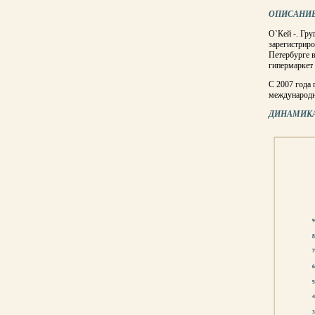
ОПИСАНИ
О`Кей -. Гру
зарегистриро
Петербурге в
гипермаркет
С 2007 года
международн
ДИНАМИКА