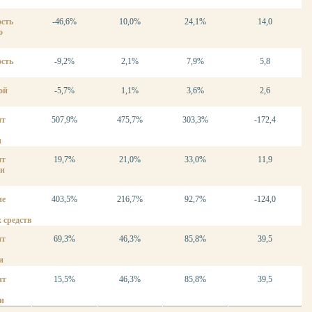
ость
-46,6%
10,0%
24,1%
14,0
о
ость
-9,2%
2,1%
7,9%
5,8
ой
-5,7%
1,1%
3,6%
2,6
нт
507,9%
475,7%
303,3%
-172,4
и
нт
19,7%
21,0%
33,0%
11,9
ти
ие
403,5%
216,7%
92,7%
-124,0
 средств
нт
69,3%
46,3%
85,8%
39,5
и
нт
15,5%
46,3%
85,8%
39,5
и