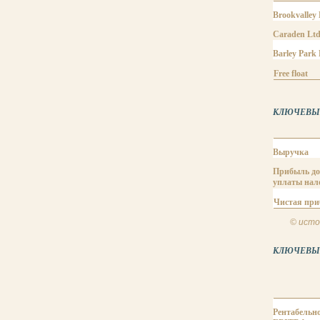
Brookvalley
Caraden Lt
Barley Park
Free float
КЛЮЧЕВЫЕ 
Выручка
Прибыль до
уплаты нал
Чистая пр
© исто
КЛЮЧЕВЫЕ
Рентабельно