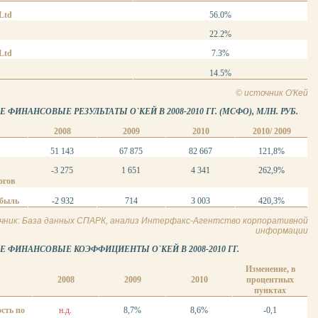
 Ltd
56.0%
d
22.2%
 Ltd
7.3%
14.5%
© источник О'Кей
ФИНАНСОВЫЕ РЕЗУЛЬТАТЫ О`КЕЙ В 2008-2010 ГГ. (МСФО), МЛН. РУБ.
2008
2009
2010
2010/ 2009
51 143
67 875
82 667
121,8%
-3 275
1 651
4 341
262,9%
огов
ибыль
-2 932
714
3 003
420,3%
чник: База данных СПАРК, анализ Интерфакс-Агентство корпоративной
информации
 ФИНАНСОВЫЕ КОЭФФИЦИЕНТЫ О`КЕЙ В 2008-2010 ГГ.
Изменение, в
2008
2009
2010
процентных
пунктах
сть по
н.д.
8,7%
8,6%
-0,1