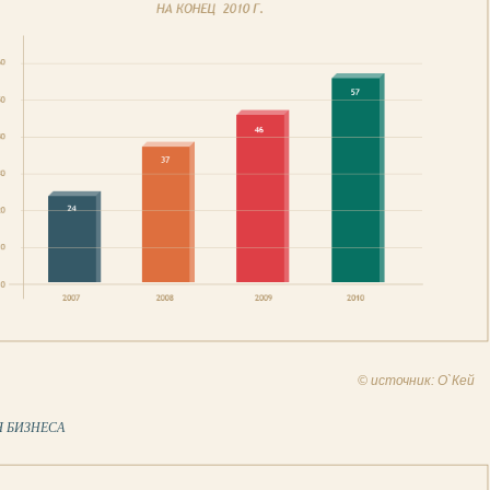
© источник: О`Кей
Я БИЗНЕСА