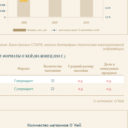
чник: База данных СПАРК, анализ Интерфакс-Агентство корпоративной
информации
ФОРМАТЫ О`КЕЙ (НА КОНЕЦ 2010 Г. )
Доля в
Количество
Средний размер
Формат
совокупных
магазинов
магазина
продажах
Гипермаркет
35
н.д.
н.д.
Супермаркет
22
н.д.
н.д.
© источник: О`Кей