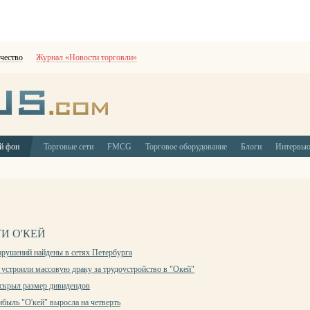
чество
Журнал «Новости торговли»
й фон
Торговые сети
FMCG
Торговое оборудование
Блоги
Интервь
И О'КЕЙ
арушений найдены в сетях Петербурга
устроили массовую драку за трудоустройство в "Окей"
аскрыл размер дивидендов
ибыль "О'кей" выросла на четверть