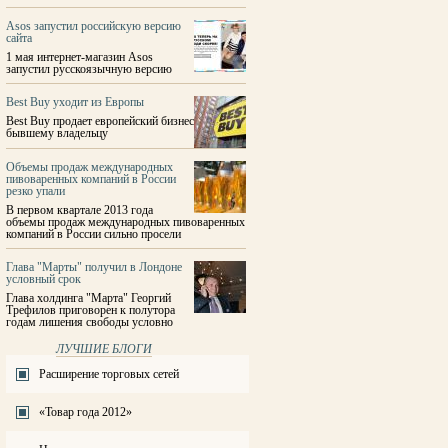
Asos запустил российскую версию
сайта
1 мая интернет-магазин Asos
запустил русскоязычную версию
Best Buy уходит из Европы
Best Buy продает европейский бизнес
бывшему владельцу
Объемы продаж международных
пивоваренных компаний в России
резко упали
В первом квартале 2013 года
объемы продаж международных пивоваренных
компаний в России сильно просели
Глава "Марты" получил в Лондоне
условный срок
Глава холдинга "Марта" Георгий
Трефилов приговорен к полутора
годам лишения свободы условно
ЛУЧШИЕ БЛОГИ
Расширение торговых сетей
«Товар года 2012»