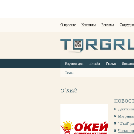
О проекте
Контакты
Реклама
Сотрудни
Картина дня
Ритейл
Рынки
Внешни
Темы:
О`КЕЙ
НОВОСТ
Десятки н
Мигранты 
"О'кей" р
Чистая пр