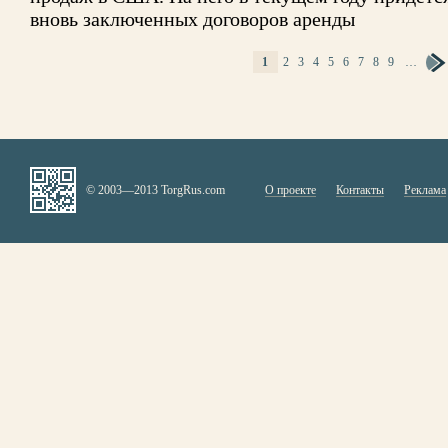
вновь заключенных договоров аренды
1
2
3
4
5
6
7
8
9
…
СТРАНИЦЫ
© 2003—2013 TorgRus.com
О проекте
Контакты
Реклама