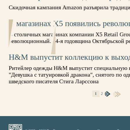
Скидочная кампания Amazon разъярила традиц
В магазинах X5 появились револ
В столичных магазинах компании X5 Retail Gro
революционный. 94-я годовщина Октябрьской р
H&M выпустит коллекцию к выхо
Ритейлер одежды H&M выпустит специальную 
"Девушка с татуировкой дракона", снятого по 
шведского писателя Стига Ларссона
1
2
СТРАНИЦЫ