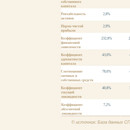
собственного
капитала
Рентабельность
2,8%
активов
Норма чистой
2,9%
прибыли
Коэффициент
232,8%
финансовой
зависимости
Коэффициент
43,0%
адекватности
капитала
Соотношение
78,6%
заемных и
собственных средств
Коэффициент
40,8%
текущей
ликвидности
Коэффициент
7,2%
абсолютной
ликвидности
© источник: База данных 