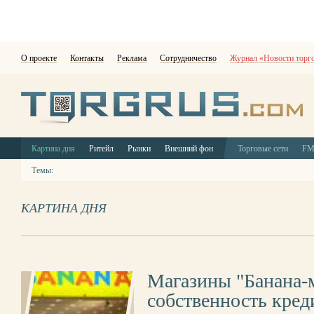
О проекте
Контакты
Реклама
Сотрудничество
Журнал «Новости торг
Картина дня
Ритейл
Рынки
Внешний фон
Торговые сети
F
Темы:
КАРТИНА ДНЯ
Магазины "Банана-м
собственность кред