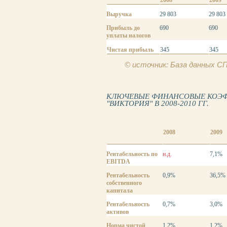
2008
2009
Выручка
29 803
29 803
Прибыль до
690
690
уплаты налогов
Чистая прибыль
345
345
© источник: База данных 
КЛЮЧЕВЫЕ ФИНАНСОВЫЕ КОЭ
"ВИКТОРИЯ" В 2008-2010 ГГ.
2008
2009
Рентабельность по
н.д.
7,1%
EBITDA
Рентабельность
0,9%
36,5%
собственного
капитала
Рентабельность
0,7%
3,0%
активов
Норма чистой
1,2%
1,2%