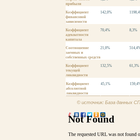
прибыли
Коэффициент
142,0%
1198,
финансовой
зависимости
Коэффициент
70,4%
8,3%
адекватности
капитала
Соотношение
21,0%
514,4
заемных и
собственных средств
Коэффициент
132,5%
61,3%
текущей
ликвидности
Коэффициент
45,1%
159,4
абсолютной
ликвидности
© источник: База данных 