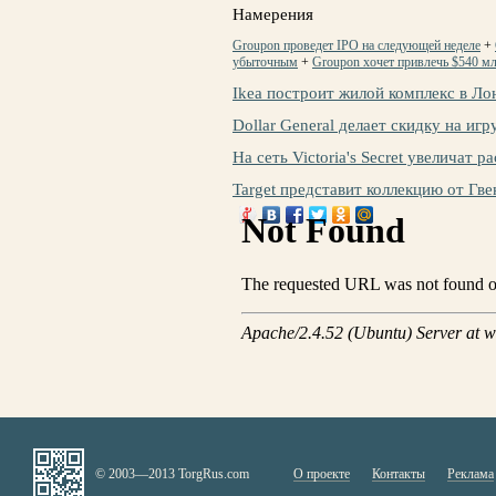
Намерения
Groupon проведет IPO на следующей неделе
+
убыточным
+
Groupon хочет привлечь $540 м
Ikea построит жилой комплекс в Ло
Dollar General делает скидку на иг
На сеть Victoria's Secret увеличат р
Target представит коллекцию от Гв
© 2003—2013 TorgRus.com
О проекте
Контакты
Реклама