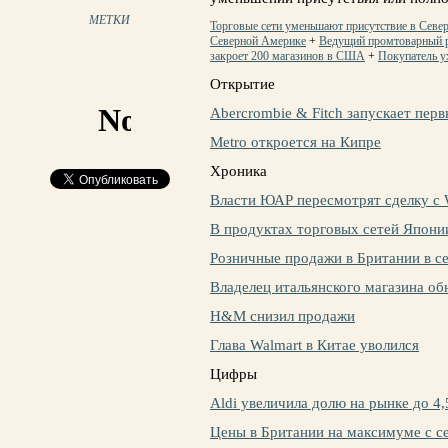
МЕТКИ
Торговые сети уменьшают присутствие в Севе
Северной Америке
+
Ведущий промтоварный р
закроет 200 магазинов в США
+
Покупатель у
Открытие
Abercrombie & Fitch запускает пер
Metro откроется на Кипре
Хроника
Власти ЮАР пересмотрят сделку с 
В продуктах торговых сетей Япони
Розничные продажи в Британии в с
Владелец итальянского магазина об
H&M снизил продажи
Глава Walmart в Китае уволился
Цифры
Aldi увеличила долю на рынке до 4
Цены в Британии на максимуме с с