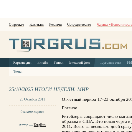
О проекте
Контакты
Реклама
Сотрудничество
Журнал «Новости торг
Картина дня
Ритейл
Рынки
Внешний фон
Торговые сети
F
Темы:
25/10/2025 ИТОГИ НЕДЕЛИ. МИР
Отчетный период 17-23 октября 20
25 Октября 2011
Главное
0 комментариев
Ритейлеры сокращают число магази
образом в США. Это новая черта в
Автор —
TorgRus
2011. Всего за несколько дней сраз
уменьшении присутствия или полно