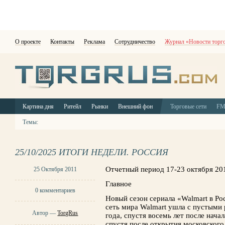
О проекте
Контакты
Реклама
Сотрудничество
Журнал «Новости торг
Картина дня
Ритейл
Рынки
Внешний фон
Торговые сети
F
Темы:
25/10/2025 ИТОГИ НЕДЕЛИ. РОССИЯ
Отчетный период 17-23 октября 20
25 Октября 2011
Главное
0 комментариев
Новый сезон сериала «Walmart в Р
сеть мира Walmart ушла с пустыми 
Автор —
TorgRus
года, спустя восемь лет после нача
спустя после открытия московского