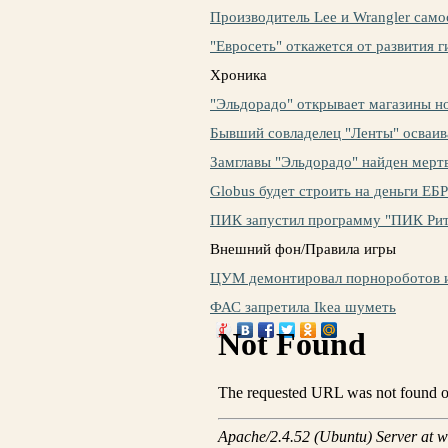
Производитель Lee и Wrangler само
"Евросеть" откажется от развития 
Хроника
"Эльдорадо" открывает магазины н
Бывший совладелец "Ленты" осваи
Замглавы "Эльдорадо" найден мер
Globus будет строить на деньги ЕБ
ПИК запустил программу "ПИК Рит
Внешний фон/Правила игры
ЦУМ демонтировал порнороботов и
ФАС запретила Ikea шуметь