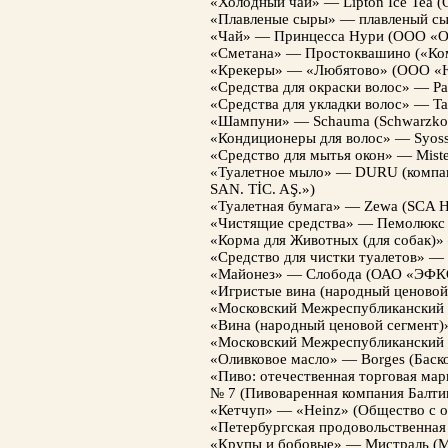
«Холодный чай» — Lipton Ice Tea 
«Плавленые сыры» — плавленый сы
«Чай» — Принцесса Нури (ООО 
«Сметана» — Простоквашино («Ко
«Крекеры» — «Любятово» (ООО 
«Cредства для окраски волос» — Pal
«Cредства для укладки волос» — Ta
«Шампуни» — Schauma (Schwarzkop
«Кондиционеры для волос» — Syoss
«Средство для мытья окон» — Mist
«Туалетное мыло» — DURU (комп
SAN. TİC. AŞ.»)
«Туалетная бумага» — Zewa (SCA Hy
«Чистящие средства» — Пемолюкс 
«Корма для Животных (для собак)
«Средство для чистки туалетов» 
«Майонез» — Слобода (ОАО «ЭФК
«Игристые вина (народный ценово
«Московский Межреспубликанский 
«Вина (народный ценовой сегмент)
«Московский Межреспубликанский 
«Оливковое масло» — Borges (Баск
«Пиво: отечественная торговая ма
№ 7 (Пивоваренная компания Балти
«Кетчуп» — «Heinz» (Общество с о
«Петербургская продовольственная
«Крупы и бобовые» — Мистраль (М