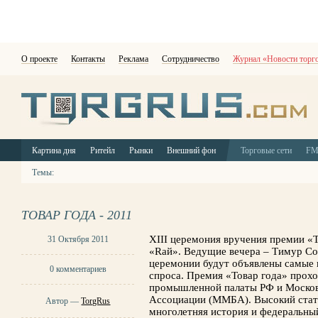
О проекте
Контакты
Реклама
Сотрудничество
Журнал «Новости торг
Картина дня
Ритейл
Рынки
Внешний фон
Торговые сети
F
Темы:
ТОВАР ГОДА - 2011
XIII церемония вручения премии «Т
31 Октября 2011
«Rай». Ведущие вечера – Тимур Со
церемонии будут объявлены самые 
0 комментариев
спроса. Премия «Товар года» прох
промышленной палаты РФ и Моско
Ассоциации (ММБА). Высокий стат
Автор —
TorgRus
многолетняя история и федеральны