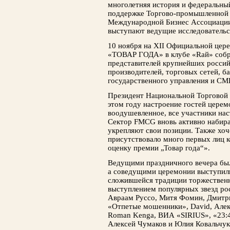
многолетняя история и федеральны
поддержке Торгово-промышленной 
Международной Бизнес Ассоциаци
выступают ведущие исследователь
10 ноября на XII Официальной цер
«ТОВАР ГОДА» в клубе «Rай» собр
представителей крупнейших росси
производителей, торговых сетей, б
государственного управления и СМ
Президент Национальной Торговой 
этом году настроение гостей церем
воодушевленное, все участники нас
Сектор FMCG вновь активно набира
укрепляют свои позиции. Также хоч
присутствовало много первых лиц 
оценку премии „Товар года“».
Ведущими праздничного вечера был
а соведущими церемонии выступили
сложившейся традиции торжествен
выступлением популярных звезд рос
Авраам Руссо, Митя Фомин, Дмитр
«Отпетые мошенники», David, Алек
Roman Kenga, ВИА «SIRIUS», «23:4
Алексей Чумаков и Юлия Ковальчук,