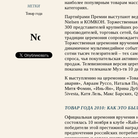
наиболее популярным товарам массо
МЕТКИ
категориях.
Товар года
Партнёрами Премии выступают вед
Nielsen и КОМКОН. Торжественная 
300 представителей крупнейших ро
производителей, торговых сетей, б
традиции церемония сопровождаетс
Торжественная церемония вручения
динамичное мультимедийное событи
сотни тысяч телезрителей – тех са
спроса, чья покупательская активно
продаж. Телевизионная версия цере
показана на телеканале Муз-тв 10 д
К выступлению на церемонии «Това
авария», Авраам Руссо, Наталья По
Митя Фомин, «Инь-Ян», Ирина Дубц
5ivesta, Катя Лель, Макс Барских, Qu
ТОВАР ГОДА 2010: КАК ЭТО БЫ
Официальная церемония вручения
состоялась 10 ноября в клубе «Rай
победители этой престижной награ
предпочтения российских потребит