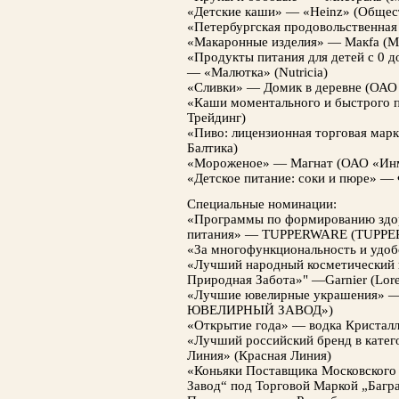
«Детские каши» — «Heinz» (Общест
«Петербургская продовольственная
«Макаронные изделия» — Макfа (М
«Продукты питания для детей с 0 до
— «Малютка» (Nutricia)
«Сливки» — Домик в деревне (ОАО
«Каши моментального и быстрого 
Трейдинг)
«Пиво: лицензионная торговая мар
Балтика)
«Мороженое» — Магнат (ОАО «Ин
«Детское питание: соки и пюре» —
Специальные номинации:
«Программы по формированию здор
питания» — TUPPERWARE (TUPP
«За многофункциональность и удо
«Лучший народный косметический 
Природная Забота»" —Garnier (Lore
«Лучшие ювелирные украшения
ЮВЕЛИРНЫЙ ЗАВОД»)
«Открытие года» — водка Кристалл
«Лучший российский бренд в кате
Линия» (Красная Линия)
«Коньяки Поставщика Московского
Завод“ под Торговой Маркой „Багр