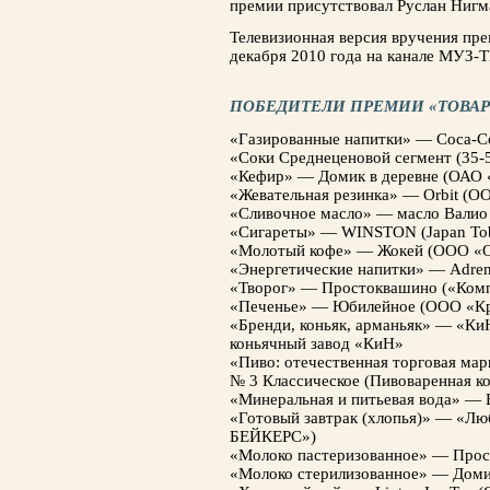
премии присутствовал Руслан Нигм
Телевизионная версия вручения пре
декабря 2010 года на канале МУЗ-Т
ПОБЕДИТЕЛИ ПРЕМИИ «ТОВАР 
«Газированные напитки» — Coca-Co
«Соки Среднеценовой сегмент (35-
«Кефир» — Домик в деревне (ОАО 
«Жевательная резинка» — Orbit (О
«Сливочное масло» — масло Валио
«Сигареты» — WINSTON (Japan Toba
«Молотый кофе» — Жокей (ООО 
«Энергетические напитки» — Adren
«Творог» — Простоквашино («Ком
«Печенье» — Юбилейное (ООО «Кр
«Бренди, коньяк, арманьяк» — «К
коньячный завод «КиН»
«Пиво: отечественная торговая мар
№ 3 Классическое (Пивоваренная к
«Минеральная и питьевая вода» —
«Готовый завтрак (хлопья)» — «
БЕЙКЕРС»)
«Молоко пастеризованное» — Про
«Молоко стерилизованное» — Доми