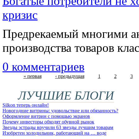
Богатые потребители не х
кризис
Предрекаемый многими ан
производства товаров кла
0 комментариев
« первая
‹ предыдущая
1
2
3
Страницы
ЛУЧШИЕ БЛОГИ
Silkon теперь онлайн!
Новогодние витрины: удовольствие или обязанность?
Оформление витрин с помощью экранов
Почему инвесторы обходят обувной рынок
Звезды эстрады вручили 63 звезды лучшим товарам
Изобретен холодильник, работающий на … воде