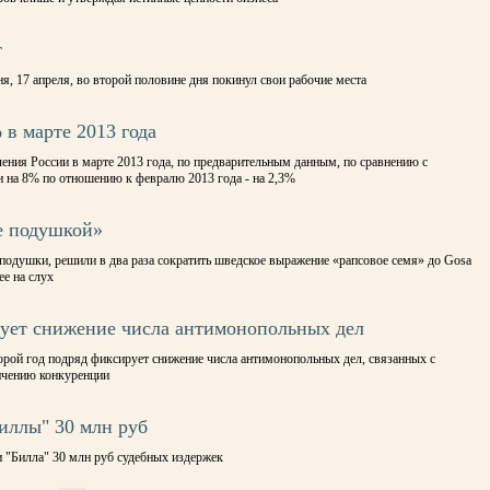
т
я, 17 апреля, во второй половине дня покинул свои рабочие места
в марте 2013 года
ения России в марте 2013 года, по предварительным данным, по сравнению с
 на 8% по отношению к февралю 2013 года - на 2,3%
е подушкой»
 подушки, решили в два раза сократить шведское выражение «рапсовое семя» до Gosa
ее на слух
ует снижение числа антимонопольных дел
рой год подряд фиксирует снижение числа антимонопольных дел, связанных с
ичению конкуренции
иллы" 30 млн руб
и "Билла" 30 млн руб судебных издержек