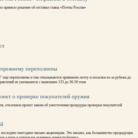
во приняло решение об отставке главы «Почты России»
ел
-прежнему переполнены
 еще переполнены и там отказываются принимать почту и посылки из-за рубежа до
правлений не уменьшится с нынешних 133 до 30-50 тонн
оект о проверке покупателей оружия
ля, отклонила проект закона об ужесточении процедуры проверки покупателей
ей
 последнее ежегодное письмо акционерам. Это письмо, как большинство предыдущих
ызов клише и утверждая истинные ценности бизнеса