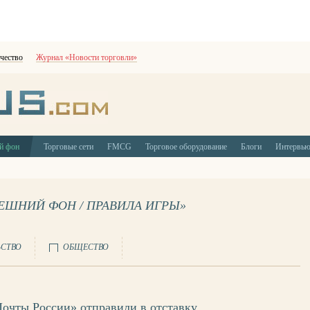
чество
Журнал «Новости торговли»
й фон
Торговые сети
FMCG
Торговое оборудование
Блоги
Интервь
НЕШНИЙ ФОН / ПРАВИЛА ИГРЫ»
ЬСТВО
ОБЩЕСТВО
Почты России» отправили в отставку