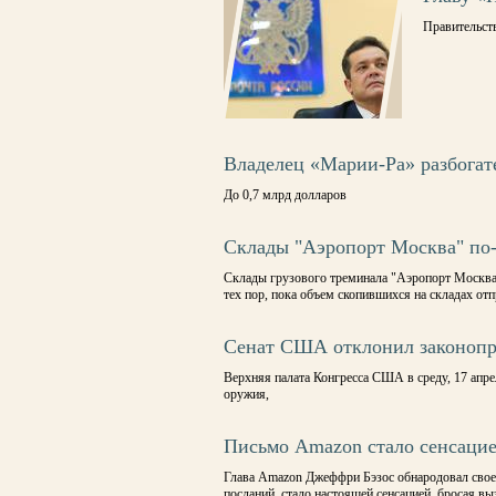
Правительст
Владелец «Марии-Ра» разбогат
До 0,7 млрд долларов
Склады "Аэропорт Москва" по
Склады грузового треминала "Аэропорт Москва"
тех пор, пока объем скопившихся на складах от
Сенат США отклонил законопр
Верхняя палата Конгресса США в среду, 17 апре
оружия,
Письмо Amazon стало сенсаци
Глава Amazon Джеффри Бэзос обнародовал свое
посланий, стало настоящей сенсацией, бросая в