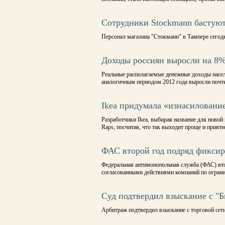
Сотрудники Stockmann бастую
Персонал магазина "Стокманн" в Тампере сегодн
Доходы россиян выросли на 8% 
Реальные располагаемые денежные доходы насел
аналогичным периодом 2012 года выросли почти
Ikea придумала «изнасиловани
Разработчики Ikea, выбирая название для новой
Raps, посчитав, что так выходит проще и приятн
ФАС второй год подряд фиксир
Федеральная антимонопольная служба (ФАС) вто
согласованными действиями компаний по огран
Суд подтвердил взыскание с "Б
Арбитраж подтвердил взыскание с торговой сет