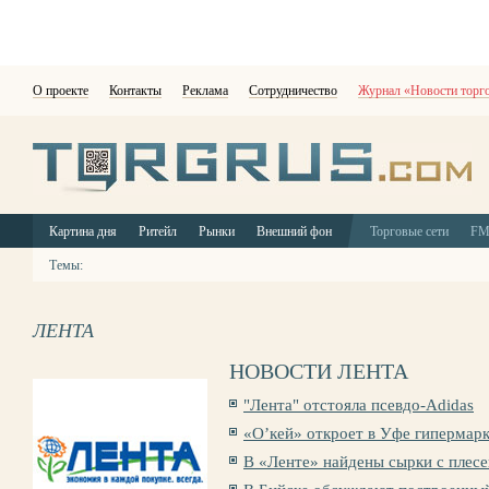
О проекте
Контакты
Реклама
Сотрудничество
Журнал «Новости торг
Картина дня
Ритейл
Рынки
Внешний фон
Торговые сети
F
Темы:
ЛЕНТА
НОВОСТИ ЛЕНТА
"Лента" отстояла псевдо-Adidas
«О’кей» откроет в Уфе гипермар
В «Ленте» найдены сырки с плес