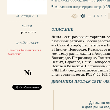
В Бийске обсуждают построенный
Апелляция подтвердила штраф "Л
28 Сентября 2011
…
4
5
6
7
СТРАНИЦЫ
МЕТКИ
ОПИСАНИЕ
Торговые сети
Лента - сеть розничной торговли, о
различных регионах России работа
ЧИТАЙТЕ ТАКЖЕ
– в Санкт-Петербурге, четыре – в 
в Нижнем Новгороде, Краснодаре и
Промсвязьбанк открылся в
комплексу расположены в Астрахан
Казахстане
Волгограде, Петрозаводске, Тольят
Челнах, Саратове, Пензе, Новоросс
Пскове и Волжском. Постоянными п
«ЛЕНТА» сегодня являются свыше 3 
днем увеличивается. РСБУ, 53 163, 
ДИНАМИКА ПРОДАЖ СЕТИ «ЛЕ