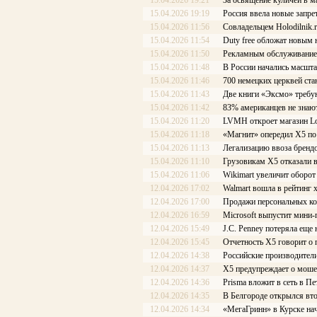
15.04.2026 19:21
За освящение куличей в м
15.04.2026 19:19
Россия ввела новые запре
15.04.2026 11:56
Совладельцем Holodilnik.
15.04.2026 11:54
Duty free обложат новым
15.04.2026 11:50
Рекламным обслуживание
15.04.2026 11:48
В России начались масшта
15.04.2026 11:46
700 немецких церквей ста
15.04.2026 11:43
Две книги «Эксмо» требу
15.04.2026 11:42
83% американцев не знают
15.04.2026 11:20
LVMH откроет магазин Lou
15.04.2026 11:18
«Магнит» опередил Х5 по
15.04.2026 11:13
Легализацию ввоза бренд
15.04.2026 11:10
Грузовикам X5 отказали 
15.04.2026 11:06
Wikimart увеличит оборот
12.04.2026 17:02
Walmart вошла в рейтин
12.04.2026 17:00
Продажи персональных ко
12.04.2026 16:59
Microsoft выпустит мини
12.04.2026 15:49
J.C. Penney потеряла еще
12.04.2026 15:45
Отчетность X5 говорит о
12.04.2026 14:38
Российские производител
12.04.2026 14:37
Х5 предупреждает о моше
12.04.2026 14:36
Prisma вложит в сеть в Пе
12.04.2026 14:35
В Белгороде открылся вт
12.04.2026 14:34
«МегаГринн» в Курске нач