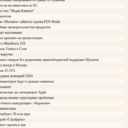
агазинах священников отстранят от служения
ты на поставки мяса из ЕС
ru стал "Медиа Капитал"
 налогом
м «Магнита» займется группа POS Media
бные проверки качества продуктов
нут магазинами
ют признать экстремистскими
 о Blackberry Z10
is Vuitton в Сочи
 выручке
овых товаров без разрешения правообладателей поддержал Шувалов
во въезде в Москву
 на 35-55%
г худших компаний США
мпьютеров будут и дальше снижаться
-планшет
 несколько экс-менеджеров Apple
 продолжении структурных проблемах
и боятся конкуренции с «Боржоми»
нничествах
тербурге 50 млн евро
орой «Стройдепо»
нут строить в мае