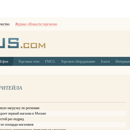
чество
Журнал «Новости торговли»
й фон
Торговые сети
FMCG
Торговое оборудование
Блоги
Интервь
РИТЕЙЛА
овую нагрузку по регионам
ткроет первый магазин в Москве
стой раз подряд
i по площади магазинов