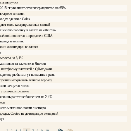
оста выручки
2015 гг увеличат сети гипермаркетов на 65%
быстрого питания
воду сделки с Coles
дают мясо кастрированных свиней
ишечную палочку в салате из «Ленты»
acebook появятся в продаже в США
лерода и аммиак
роки ликвидации коллапса
я
выросла на 8,1%
ками вызвал ажиотаж в Японии
в платформу платежей с QR-кодами
подмену рыбы могут повысить в разы
апретили открывать летнюю террасу
сии начнутся летом
 столичном регионе
ссии вырастет не более чем на 2,4%
инов
исло магазинов почти вчетверо
родаж Costco не дотянули до ожиданий
оды