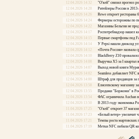
12.04.2026 14:32
"О'кей" снизил прогноз р
12.04.2026 14:28
Ритейлеры России в 2013-
12.04.2026 14:26
Rewe откроет рестораны 
12.04.2026 14:24
Фермеры осторожны по по
12.04.2026 14:22
Магазины Бельгии не про
12.04.2026 14:17
Роспотребнадзор нашел к
12.04.2026 14:15
Первые смартфоны под F
12.04.2026 14:14
У Pepsi нашли диоксид уг
12.04.2026 14:12
«Почта России» назвала с
12.04.2026 14:10
BlackBerry Z10 провалилс
12.04.2026 14:08
Выручка X5 за I квартал 
12.04.2026 14:07
Выход новой книги Мура
12.04.2026 14:02
Seamless добавляет NFC 
12.04.2026 14:00
Штраф для продавцов за 
12.04.2026 13:58
Елисеевскому магазину з
12.04.2026 13:55
Продажи "Боржоми" в Рос
12.04.2026 13:54
ФАС ограничила Auchan в
12.04.2026 13:50
В 2013 году экономика Ро
11.04.2026 17:25
"О'кей" откроет 37 магаз
11.04.2026 17:23
«Белый ветер» увеличит ч
11.04.2026 17:21
Темпы роста мартовских п
11.04.2026 17:19
Метки NFC побили QR к