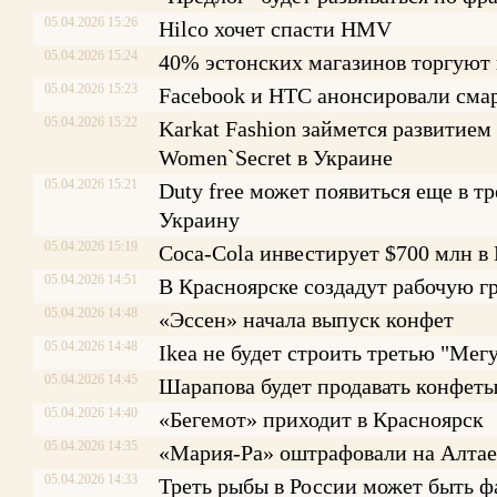
05.04.2026 15:26
Hilco хочет спасти HMV
05.04.2026 15:24
40% эстонских магазинов торгуют
05.04.2026 15:23
Facebook и HTC анонсировали сма
05.04.2026 15:22
Karkat Fashion займется развитием 
Women`Secret в Украине
05.04.2026 15:21
Duty free может появиться еще в тр
Украину
05.04.2026 15:19
Coca-Cola инвестирует $700 млн 
05.04.2026 14:51
В Красноярске создадут рабочую г
05.04.2026 14:48
«Эссен» начала выпуск конфет
05.04.2026 14:48
Ikea не будет строить третью "Мег
05.04.2026 14:45
Шарапова будет продавать конфеты
05.04.2026 14:40
«Бегемот» приходит в Красноярск
05.04.2026 14:35
«Мария-Ра» оштрафовали на Алтае
05.04.2026 14:33
Треть рыбы в России может быть 