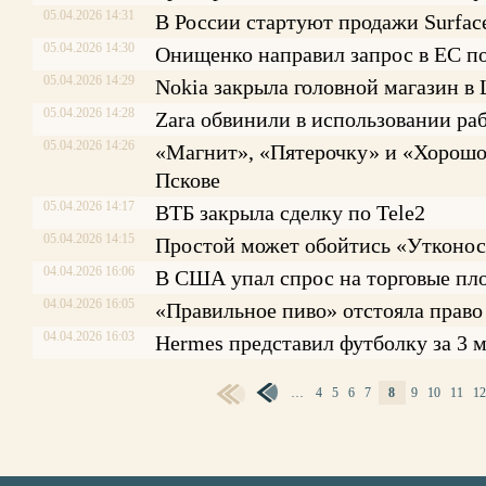
05.04.2026 14:31
В России стартуют продажи Surfac
05.04.2026 14:30
Онищенко направил запрос в ЕС по
05.04.2026 14:29
Nokia закрыла головной магазин в
05.04.2026 14:28
Zara обвинили в использовании раб
05.04.2026 14:26
«Магнит», «Пятерочку» и «Хорошо»
Пскове
05.04.2026 14:17
ВТБ закрыла сделку по Tele2
05.04.2026 14:15
Простой может обойтись «Утконос
04.04.2026 16:06
В США упал спрос на торговые пл
04.04.2026 16:05
«Правильное пиво» отстояла право
04.04.2026 16:03
Hermes представил футболку за 3 м
…
4
5
6
7
8
9
10
11
1
СТРАНИЦЫ