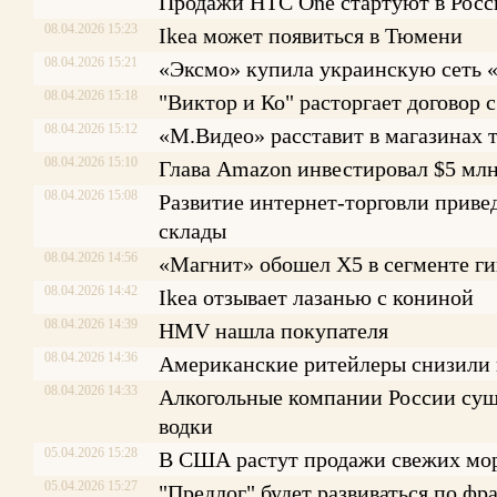
Продажи HTC One стартуют в Росс
08.04.2026 15:23
Ikea может появиться в Тюмени
08.04.2026 15:21
«Эксмо» купила украинскую сеть 
08.04.2026 15:18
"Виктор и Ко" расторгает договор 
08.04.2026 15:12
«М.Видео» расставит в магазинах
08.04.2026 15:10
Глава Amazon инвестировал $5 млн 
08.04.2026 15:08
Развитие интернет-торговли привед
склады
08.04.2026 14:56
«Магнит» обошел X5 в сегменте г
08.04.2026 14:42
Ikea отзывает лазанью с кониной
08.04.2026 14:39
HMV нашла покупателя
08.04.2026 14:36
Американские ритейлеры снизили 
08.04.2026 14:33
Алкогольные компании России сущ
водки
05.04.2026 15:28
В США растут продажи свежих мо
05.04.2026 15:27
"Предлог" будет развиваться по фр