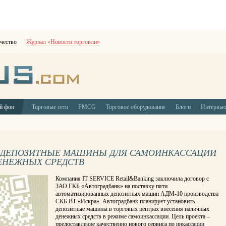
чество
Журнал «Новости торговли»
й фон
Торговые сети
FMCG
Торговое оборудование
Блоги
Интервь
Т ДЕПОЗИТНЫЕ МАШИНЫ ДЛЯ САМОИНКАССАЦИИ
ДЕНЕЖНЫХ СРЕДСТВ
Компания IT SERVICE Retail&Banking заключила договор с
ЗАО ГКБ «Автоградбанк» на поставку пяти
автоматизированных депозитных машин АДМ-10 производства
СКБ ВТ «Искра». Автоградбанк планирует установить
депозитные машины в торговых центрах внесения наличных
денежных средств в режиме самоинкассации. Цель проекта –
предоставление качественно нового сервиса по инкассации