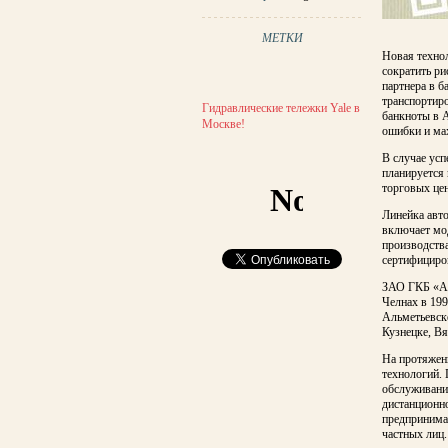
МЕТКИ
Новая технол
сократить ри
партнера в б
транспортиро
Гидравлические тележки Yale в
банкноты в 
Москве!
ошибки и мах
В случае ус
планируется
торговых цен
Линейка авт
включает мо
производств
сертифициро
ЗАО ГКБ «Ав
Челнах в 19
Альметьевске
Кузнецке, Вя
На протяжен
технологий.
обслуживани
дистанционно
предпринимат
частных лиц.