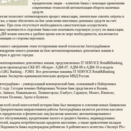
юридическим лицам – клиентам банка с помощью применения
современных технологий автоматизации оборота наличных
средств.
огия позволяет оптимизировать процесс инкассации, значительно снизить затраты и
ски, а также обеспечить on-line зачисление внесенных денежных средств на счет
анке. При этом отсутствует необходимость самостоятельно осуществлять
вку наличности в отделение банка или оплачивать отдельную услугу по инкассации,
АДМ можно вносить в удобное время или по мере необходимости, исключаются
инации со стороны персонала.
пешного завершения этапа тестирования новой технологии Автоградбанком
 внедрение нового решения на базе автоматизированных депозитных машин в
трах в других городах.
оматизированных депозитных машин, представляемых IT SERVICE Retail&Banking,
дели производства СКБ ВТ «Искра»: АДМ-07, АДМ-09 и АДМ-10 и модель
а GRG Banking – P2801. Все депозитные машины IT SERVICE Retail&Banking
ваны Экспертно-криминалистическим центром МВД России.
тоградбанк» - универсальный коммерческий банк, основанный в Набережных
91 году. Сегодня помимо Набережных Челнов банк представлен в Казани,
, Заинске, Нижнекамске, Лениногорске, Елабуге, Сарапуле, Можге, Ижевске,
тских Полянах, Арске и Буинске.
ии всей своей многолетней истории банк был пионером в освоении новых банковских
 Приоритетными направлениями работы Автоградбанка является расчетно-кассовое
е юридических и физических лиц (включая комплекс автоматизированного
го обслуживания), кредитование малого и среднего бизнеса, индивидуальных
елей, выдача потребительских кредитов населению, а также привлечение вкладов
 Надежность банка подтверждена рейтингом A рейтингового агентства «Эксперт РА».