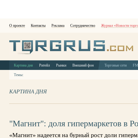
О проекте
Контакты
Реклама
Сотрудничество
Журнал «Новости торг
Картина дня
Ритейл
Рынки
Внешний фон
Торговые сети
F
Темы:
КАРТИНА ДНЯ
"Магнит": доля гипермаркетов в Р
«Магнит» надеется на бурный рост доли гиперм