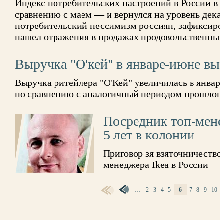
Индекс потребительских настроений в России в
сравнению с маем — и вернулся на уровень дек
потребительский пессимизм россиян, зафиксир
нашел отражения в продажах продовольственны
Выручка "О'кей" в январе-июне вы
Выручка ритейлера "О'Кей" увеличилась в январ
по сравнению с аналогичный периодом прошлого 
Посредник топ-мене
5 лет в колонии
Приговор зя взяточничеств
менеджера Ikea в России
СТРАНИЦЫ
…
2
3
4
5
6
7
8
9
10