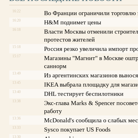
16:22
Во Франции ограничили торговлю
16:20
H&M поднимет цены
16:18
Власти Москвы отменили строитель
протестов жителей
15:18
Россия резко увеличила импорт пр
15:17
Магазины "Магнит" в Москве оштр
саннорм
13:49
Из аргентинских магазинов вынося
13:45
IKEA выбрала площадку для магаз
13:40
DHL тестирует беспилотники
13:38
Экс-глава Marks & Spencer посове
работу
13:36
McDonald's сообщила о слабых ме
13:33
Sysco покупает US Foods
13:30