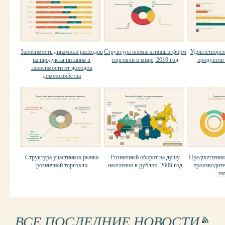
Зависимость динамики расходов
Структура внемагазинных форм
Удовлетворен
на продукты питания в
торговли в мире, 2010 год
продуктов 
зависимости от доходов
домохозяйства
Структура участников рынка
Розничный оборот на душу
Предпочтения
розничной торговли
населения в рублях, 2009 год
производит
пи
ВСЕ ПОСЛЕДНИЕ НОВОСТИ