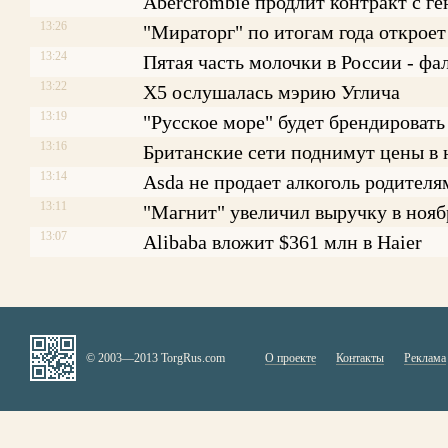
Abercrombie продлит контракт с г
13:26
"Мираторг" по итогам года откроет
13:24
Пятая часть молочки в России - фа
13:22
X5 ослушалась мэрию Углича
13:19
"Русское море" будет брендировать
13:16
Британские сети поднимут цены в
13:14
Asda не продает алкоголь родителя
13:11
"Магнит" увеличил выручку в нояб
13:07
Alibaba вложит $361 млн в Haier
© 2003—2013 TorgRus.com
О проекте
Контакты
Реклама