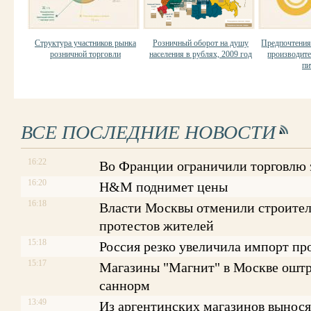
Структура участников рынка
Розничный оборот на душу
Предпочтения
розничной торговли
населения в рублях, 2009 год
производит
пи
ВСЕ ПОСЛЕДНИЕ НОВОСТИ
16:22
Во Франции ограничили торговлю
16:20
H&M поднимет цены
16:18
Власти Москвы отменили строитель
протестов жителей
15:18
Россия резко увеличила импорт пр
15:17
Магазины "Магнит" в Москве оштр
саннорм
13:49
Из аргентинских магазинов вынося