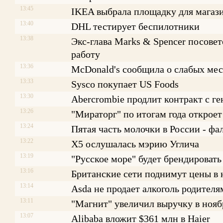
13:45
IKEA выбрала площадку для магаз
13:40
DHL тестирует беспилотники
13:38
Экс-глава Marks & Spencer посове
работу
13:36
McDonald's сообщила о слабых ме
13:33
Sysco покупает US Foods
13:30
Abercrombie продлит контракт с г
13:26
"Мираторг" по итогам года откроет
13:24
Пятая часть молочки в России - фа
13:22
X5 ослушалась мэрию Углича
13:19
"Русское море" будет брендировать
13:16
Британские сети поднимут цены в
13:14
Asda не продает алкоголь родителя
13:11
"Магнит" увеличил выручку в нояб
13:07
Alibaba вложит $361 млн в Haier