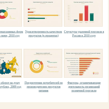
немагазинных форм
Удовлетворенность качеством
Структура удаленной торговля в
 мире, 2010 год
продуктов (в процентах)
России в 2010 году
 оборот на душу
Предпочтения потребителей по
Факторы, ограничивающие
 рублях, 2009 год
производителям продуктов
деятельность организаций
питания
розничной торговли