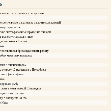
орговлю электронными сигаретами
троительство магазина из-за протестов жителей
мпорт продуктов
кве оштрафовали за нарушение саннорм
в выносят матрасы и пиво
ля магазина в Перми
ики
r посоветовал британцам искать работу
лабых месячных продажах
ракт с гендиректором
а откроет 10 магазинов в Петербурге
ссии - фальсификат
лича
ндировать рыбу
т цены в независимой Шотландии
 родителям с детьми
ку в ноябре на 28,7%
в Haier