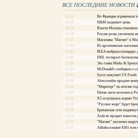
ВСЕ ПОСЛЕДНИЕ НОВОСТИ
16:22
Во Франции ограничили т
16:20
H&M поднимет цены
16:18
Власти Москвы отменили с
15:18
Россия резко увеличила и
15:17
Магазины "Магнит" в Мос
13:49
Из аргентинских магазино
13:45
IKEA выбрала площадку д
13:40
DHL тестирует беспилотн
13:38
Экс-глава Marks & Spence
13:36
McDonald's сообщила о с
13:33
Sysco покупает US Foods
13:30
Abercrombie продлит конт
13:26
"Мираторг" по итогам год
13:24
Пятая часть молочки в Ро
13:22
X5 ослушалась мэрию Уг
13:19
"Русское море" будет бре
13:16
Британские сети подниму
13:14
Asda не продает алкоголь
13:11
"Магнит" увеличил выруч
13:07
Alibaba вложит $361 млн 