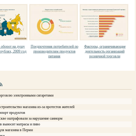
 оборот на душу
Предпочтения потребителей по
Факторы, ограничивающие
 рублях, 2009 год
производителям продуктов
деятельность организаций
питания
розничной торговли
орговлю электронными сигаретами
троительство магазина из-за протестов жителей
мпорт продуктов
кве оштрафовали за нарушение саннорм
в выносят матрасы и пиво
ля магазина в Перми
ики