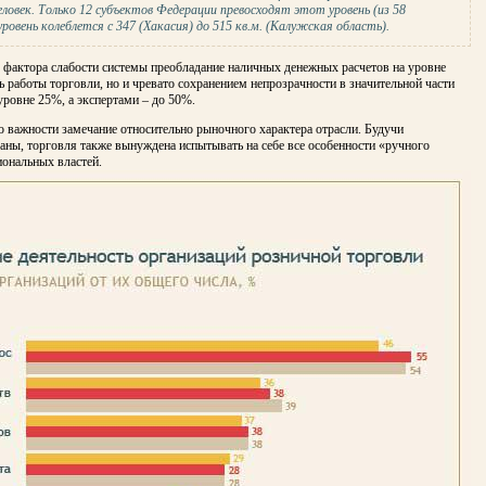
еловек. Только 12 субъектов Федерации превосходят этот уровень (из 58
овень колеблется с 347 (Хакасия) до 515 кв.м. (Калужская область).
о фактора слабости системы преобладание наличных денежных расчетов на уровне
ь работы торговли, но и чревато сохранением непрозрачности в значительной части
ровне 25%, а экспертами – до 50%.
по важности замечание относительно рыночного характера отрасли. Будучи
аны, торговля также вынуждена испытывать на себе все особенности «ручного
иональных властей.