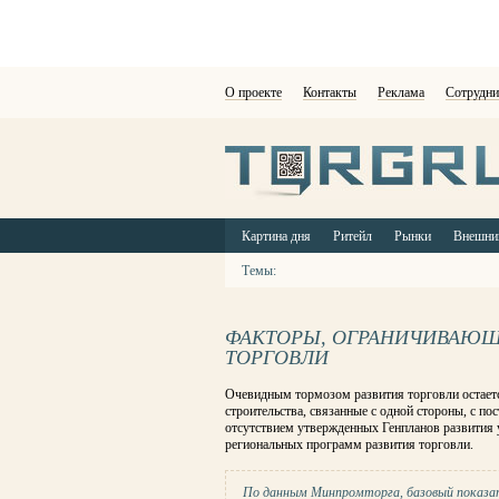
О проекте
Контакты
Реклама
Сотрудни
Картина дня
Ритейл
Рынки
Внешни
Темы:
ФАКТОРЫ, ОГРАНИЧИВАЮЩ
ТОРГОВЛИ
Очевидным тормозом развития торговли остает
строительства, связанные с одной стороны, с п
отсутствием утвержденных Генпланов развития 
региональных программ развития торговли.
По данным Минпромторга, базовый показат