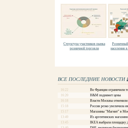
Структура участников рынка
Розничный
розничной торговли
населения в
ВСЕ ПОСЛЕДНИЕ НОВОСТИ
16:22
Во Франции ограничили т
16:20
H&M поднимет цены
16:18
Власти Москвы отменили с
15:18
Россия резко увеличила и
15:17
Магазины "Магнит" в Мос
13:49
Из аргентинских магазино
13:45
IKEA выбрала площадку д
13:40
DHL тестирует беспилотн