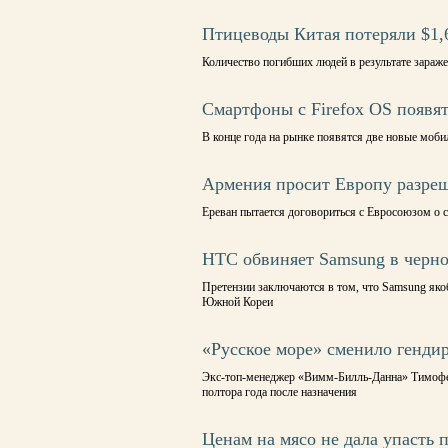
Птицеводы Китая потеряли $1,6
Количество погибших людей в результате зараже
Смартфоны с Firefox OS появя
В конце года на рынке появятся две новые моби
Армения просит Европу разреш
Ереван пытается договориться с Евросоюзом о 
HTC обвиняет Samsung в черн
Претензии заключаются в том, что Samsung якоб
Южной Кореи
«Русское море» сменило генди
Экс-топ-менеджер «Вимм-Билль-Данна» Тимофей 
полтора года после назначения
Ценам на мясо не дала упасть 