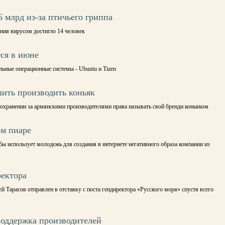
 млрд из-за птичьего гриппа
ния вирусом достигло 14 человек
тся в июне
льные операционные системы - Ubuntu и Tizen
ить производить коньяк
сохранении за армянскими производителями права называть свой бренди коньяком
ом пиаре
ы использует молодежь для создания в интернете негативного образа компании из
ректора
Тарасов отправлен в отставку с поста гендиректора «Русского моря» спустя всего
поддержка производителей