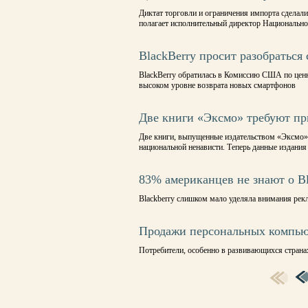
Диктат торговли и ограничения импорта сделал
полагает исполнительный директор Национальн
BlackBerry просит разобраться
BlackBerry обратилась в Комиссию США по ценн
высоком уровне возврата новых смартфонов
Две книги «Эксмо» требуют пр
Две книги, выпущенные издательством «Эксмо» 
национальной ненависти. Теперь данные издания
83% американцев не знают о Bl
Blackberry слишком мало уделяла внимания рек
Продажи персональных компьют
Потребители, особенно в развивающихся стран
СТРАНИЦЫ