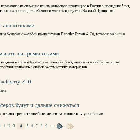
и невозможным снижение цен на колбасную продукцию в России в последние 5 лет,
ого союза производителей мяса и мясных продуктов Василий Прощенков
 с аналитиками
ым бумагам с жалобой на аналитиков Detwiler Fenton & Co, которые заявили о
изнать экстремистскими
найдены в личной библиотеке человека, осужденного за убийство на почве
 требуют включить в список экстемистских материалов
ackberry Z10
ламе
еров будут и дальше снижаться
ах, отдают предпочтение более дешевым планшетным устройствам
1
2
3
4
5
6
7
8
9
…