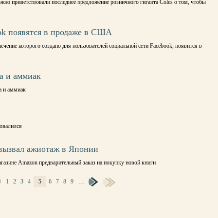
но приветствовали последнее предложение розничного гиганта Coles о том, чтобы
ok появятся в продаже в США
чение которого создано для пользователей социальной сети Facebook, появится в
а и аммиак
а и аммиак
ровалился
вызвал ажиотаж в Японии
агазине Amazon предварительный заказ на покупку новой книги
1
2
3
4
5
6
7
8
9
…