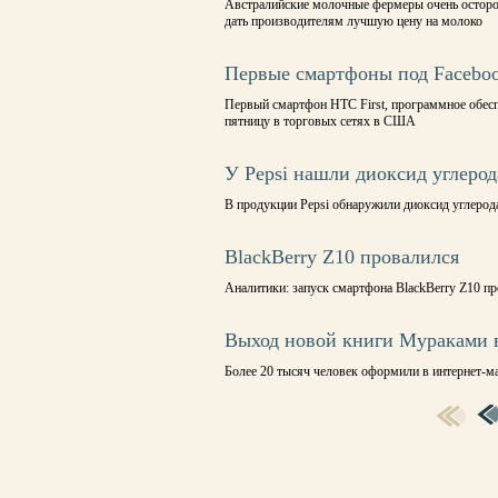
Австралийские молочные фермеры очень осторож
дать производителям лучшую цену на молоко
Первые смартфоны под Facebo
Первый смартфон HTC First, программное обеспе
пятницу в торговых сетях в США
У Pepsi нашли диоксид углерод
В продукции Pepsi обнаружили диоксид углерод
BlackBerry Z10 провалился
Аналитики: запуск смартфона BlackBerry Z10 п
Выход новой книги Мураками 
Более 20 тысяч человек оформили в интернет-м
СТРАНИЦЫ