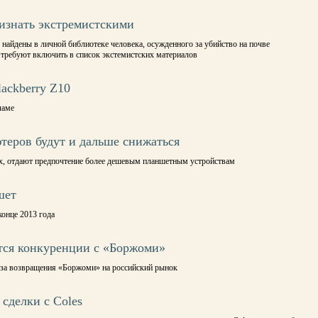
изнать экстремистскими
найдены в личной библиотеке человека, осужденного за убийство на почве
 требуют включить в список экстемистских материалов
ackberry Z10
ламе
еров будут и дальше снижаться
ах, отдают предпочтение более дешевым планшетным устройствам
шет
конце 2013 года
тся конкуренции с «Боржоми»
-за возвращения «Боржоми» на российский рынок
сделки с Coles