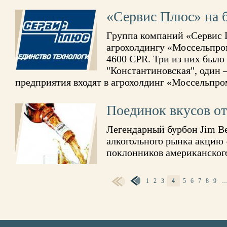
«Сервис Плюс» на б
Группа компаний «Сервис 
агрохолдингу «Моссельпро
4600 CPR. Три из них было
"Константиновская", один –
предприятия входят в агрохолдинг «Моссельпро
Поединок вкусов о
Легендарный бурбон Jim B
алкогольного рынка акцию
поклонников американского
СТРАНИЦЫ
1
2
3
4
5
6
7
8
9