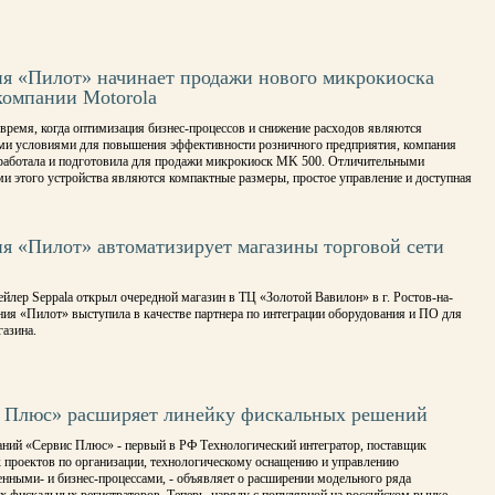
я «Пилот» начинает продажи нового микрокиоска
омпании Motorola
время, когда оптимизация бизнес-процессов и снижение расходов являются
и условиями для повышения эффективности розничного предприятия, компания
зработала и подготовила для продажи микрокиоск MK 500. Отличительными
и этого устройства являются компактные размеры, простое управление и доступная
я «Пилот» автоматизирует магазины торговой сети
йлер Seppala открыл очередной магазин в ТЦ «Золотой Вавилон» в г. Ростов-на-
ия «Пилот» выступила в качестве партнера по интеграции оборудования и ПО для
азина.
 Плюс» расширяет линейку фискальных решений
аний «Сервис Плюс» - первый в РФ Технологический интегратор, поставщик
 проектов по организации, технологическому оснащению и управлению
нными- и бизнес-процессами, - объявляет о расширении модельного ряда