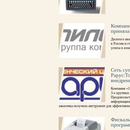
Компания
приняла
Десятого ию
в России и 
успеха в из
Сеть су
Рарус:Т
внедрен
Компания «1
3-х крупных 
Продовольст
информацион
заказчика получило инструмент для эффективно
Фискаль
програм