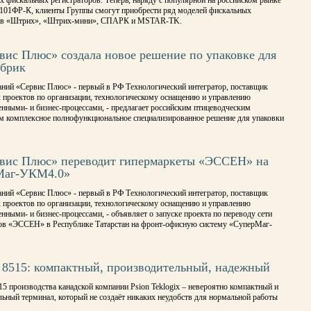
 фискальных регистраторов. Теперь, наряду с популярной на российском рынке
01ФР-К, клиенты Группы смогут приобрести ряд моделей фискальных
ров «Штрих», «Штрих-мини», СПАРК и MSTAR-TK.
вис Плюс» создала новое решение по упаковке для
брик
аний «Сервис Плюс» - первый в РФ Технологический интегратор, поставщик
 проектов по организации, технологическому оснащению и управлению
нными- и бизнес-процессами, - предлагает российским птицеводческим
м комплексное полнофункциональное специализированное решение для упаковки
вис Плюс» переводит гипермаркеты «ЭССЕН» на
Маг-УКМ4.0»
аний «Сервис Плюс» - первый в РФ Технологический интегратор, поставщик
 проектов по организации, технологическому оснащению и управлению
нными- и бизнес-процессами, - объявляет о запуске проекта по переводу сети
ов «ЭССЕН» в Республике Татарстан на фронт-офисную систему «СуперМаг-
x 8515: компактный, производительный, надежный
5 производства канадской компании Psion Teklogix – невероятно компактный и
ьный терминал, который не создаёт никаких неудобств для нормальной работы