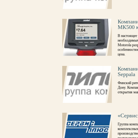
Компани
МК500 к
В настоящее 
необходимым
Motorola ра
особенностям
цена.
Компани
Seppala
Финский рите
Дону. Компан
открытия маг
«Сервис
Группа комп
комплексных
производстве