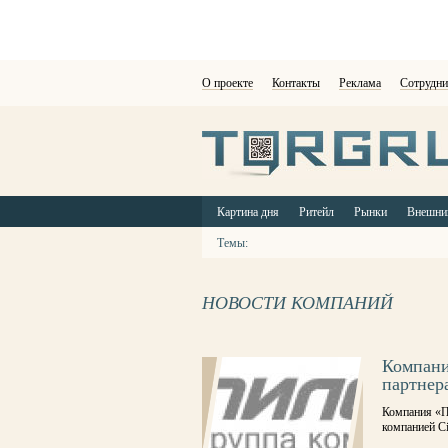
О проекте
Контакты
Реклама
Сотрудни
Картина дня
Ритейл
Рынки
Внешни
Темы:
НОВОСТИ КОМПАНИЙ
Компани
партнер
Компания «П
компанией Ci