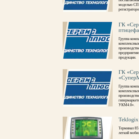
поставляемых
моделью СП1
регистрато
ГК «Сер
птицефа
Группа комп
комплексных
производстве
предприятия
продукции.
ГК «Сер
«Супер
Группа комп
комплексных
производстве
гипермаркет
УКМ4.0».
Teklogi
Терминал 851
легкий мобил