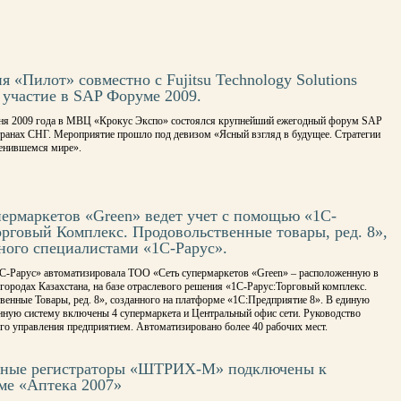
 «Пилот» совместно с Fujitsu Technology Solutions
 участие в SAP Форуме 2009.
ня 2009 года в МВЦ «Крокус Экспо» состоялся крупнейший ежегодный форум SAP
странах СНГ. Мероприятие прошло под девизом «Ясный взгляд в будущее. Стратегии
менившемся мире».
пермаркетов «Green» ведет учет с помощью «1С-
орговый Комплекс. Продовольственные товары, ред. 8»,
ного специалистами «1С-Рарус».
С-Рарус» автоматизировала ТОО «Сеть супермаркетов «Green» – расположенную в
городах Казахстана, на базе отраслевого решения «1С-Рарус:Торговый комплекс.
венные Товары, ред. 8», созданного на платформе «1С:Предприятие 8». В единую
ную систему включены 4 супермаркета и Центральный офис сети. Руководство
го управления предприятием. Автоматизировано более 40 рабочих мест.
ные регистраторы «ШТРИХ-М» подключены к
ме «Аптека 2007»