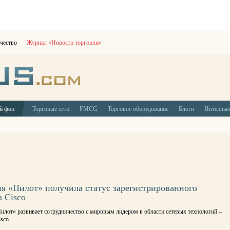
чество
Журнал «Новости торговли»
й фон
Торговые сети
FMCG
Торговое оборудование
Блоги
Интервь
я «Пилот» получила статус зарегистрированного
а Cisco
илот» развивает сотрудничество с мировым лидером в области сетевых технологий –
sco.