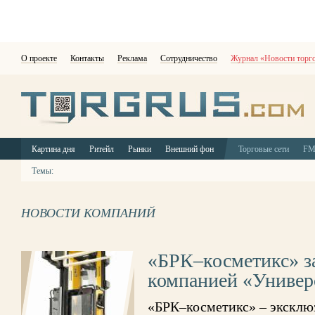
О проекте
Контакты
Реклама
Сотрудничество
Журнал «Новости торг
Картина дня
Ритейл
Рынки
Внешний фон
Торговые сети
F
Темы:
НОВОСТИ КОМПАНИЙ
«БРК–косметикс» з
компанией «Универ
«БРК–косметикс» – эксклю