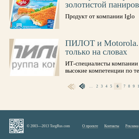
золотистой паниров
Продукт от компании Iglo
ПИЛОТ и Motorola.
только на словах
ИТ-специалисты компании
высокие компетенции по 
СТРАНИЦЫ
…
2
3
4
5
6
7
8
9
© 2003—2013 TorgRus.com
О проекте
Контакты
Реклама