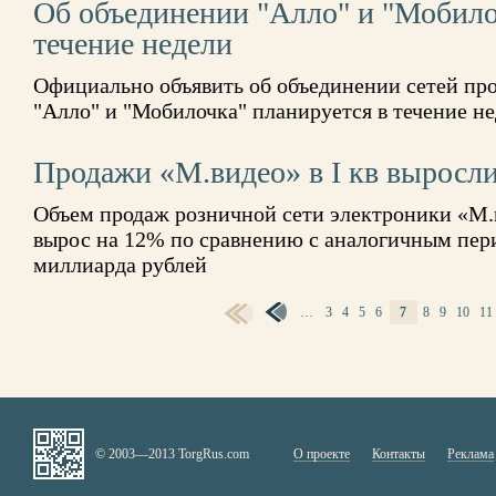
Об объединении "Алло" и "Мобило
течение недели
Официально объявить об объединении сетей пр
"Алло" и "Мобилочка" планируется в течение н
Продажи «М.видео» в I кв выросл
Объем продаж розничной сети электроники «М.в
вырос на 12% по сравнению с аналогичным пери
миллиарда рублей
…
3
4
5
6
7
8
9
10
11
СТРАНИЦЫ
© 2003—2013 TorgRus.com
О проекте
Контакты
Реклама