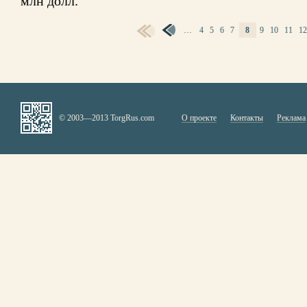
млн долл.
…
4
5
6
7
8
9
10
11
1
СТРАНИЦЫ
© 2003—2013 TorgRus.com
О проекте
Контакты
Реклама