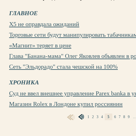
ГЛАВНОЕ
Х5 не оправдала ожиданий
Торговые сети будут манипулировать табачника
«Магнит» теряет в цене
Глава "Банана-мама" Олег Яковлев объявлен в р
Сеть "Эльдорадо" стала чешской на 100%
ХРОНИКА
Суд не ввел внешнее управление Parex banka в 
Магазин Rolex в Лондоне купил россиянин
1
2
3
4
5
6
7
8
9
СТРАНИЦЫ