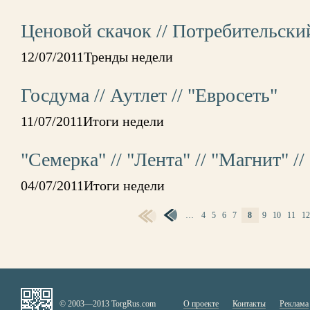
Ценовой скачок // Потребительски
12/07/2011Тренды недели
Госдума // Аутлет // "Евросеть"
11/07/2011Итоги недели
"Семерка" // "Лента" // "Магнит" /
04/07/2011Итоги недели
…
4
5
6
7
8
9
10
11
1
СТРАНИЦЫ
© 2003—2013 TorgRus.com
О проекте
Контакты
Реклама