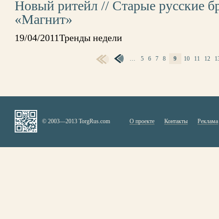
Новый ритейл // Старые русские б
«Магнит»
19/04/2011Тренды недели
…
5
6
7
8
9
10
11
12
1
СТРАНИЦЫ
© 2003—2013 TorgRus.com
О проекте
Контакты
Реклама