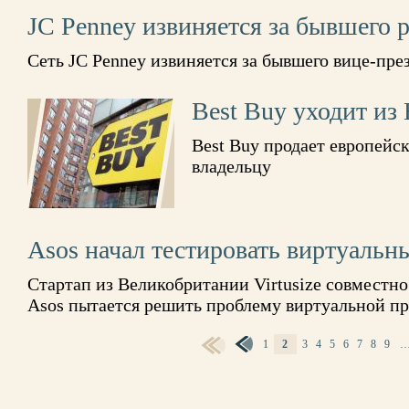
JC Penney извиняется за бывшего 
Сеть JC Penney извиняется за бывшего вице-пр
Best Buy уходит из
Best Buy продает европейс
владельцу
Asos начал тестировать виртуаль
Стартап из Великобритании Virtusize совместн
Asos пытается решить проблему виртуальной п
1
2
3
4
5
6
7
8
9
СТРАНИЦЫ